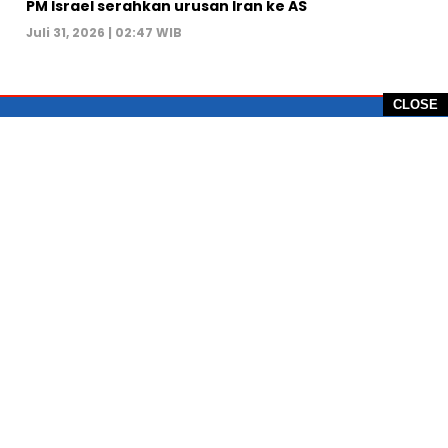
PM Israel serahkan urusan Iran ke AS
Juli 31, 2026 | 02:47 WIB
CLOSE
PT Global Vision Multimedia
Alamat Redaksi: Griya Benda Asri Blok CE12,
Jl. Sakura IV, RT 02/12, Desa Benda
Kecamatan Cicurug, Kabupaten Sukabumi, 43359,
Jawa Barat, Indonesia
Hotline: +62 811-1011-9123
Telp. 0266-743 1518
e-Mail:
sukabumiheadlines@gmail.com
PEDOMAN PEMBERITAAN MEDIA SIBER
KONTAK
PRIVACY POLICE
KODE ETIK