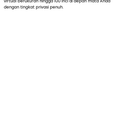
virtual berukuran hingga 100 inci di depan mata Anda
dengan tingkat privasi penuh.