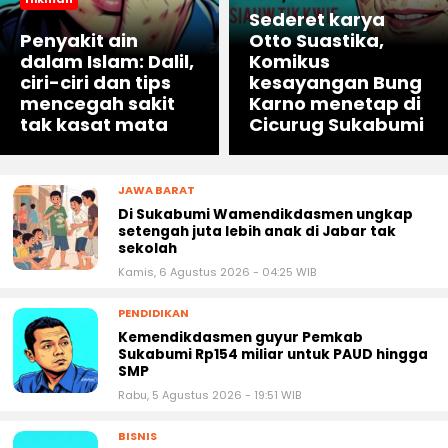
Sederet karya
Penyakit ain
Otto Suastika,
dalam Islam: Dalil,
Komikus
ciri-ciri dan tips
kesayangan Bung
mencegah sakit
Karno menetap di
tak kasat mata
Cicurug Sukabumi
JAWA BARAT
Di Sukabumi Wamendikdasmen ungkap
setengah juta lebih anak di Jabar tak
sekolah
Kamis, 6 Agustus 2026 - 04:25 WIB
PENDIDIKAN
Kemendikdasmen guyur Pemkab
Sukabumi Rp154 miliar untuk PAUD hingga
SMP
Rabu, 5 Agustus 2026 - 19:51 WIB
BISNIS