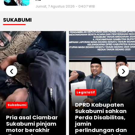
Jumat, 7 Agustus 2026 - 04:07 WIB
SUKABUMI
‹
›
Legislatif
DPRD Kabupaten
Sukabumi
Sukabumi sahkan
Pria asal Ciambar
Perda Disabilitas,
Sukabumi pinjam
jamin
motor berakhir
perlindungan dan