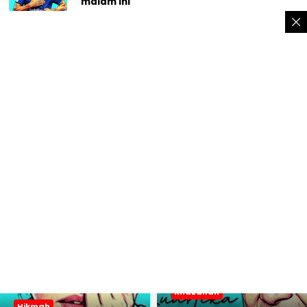
malam ini
Kamis, 6 Agustus 2026 - 10:00 WIB
INTERNASIONAL
Hampir 50 persen warga AS bosan calon
dari parpol
Kamis, 6 Agustus 2026 - 07:20 WIB
KHAZANAH
‹
›
Khazanah
Hikmah