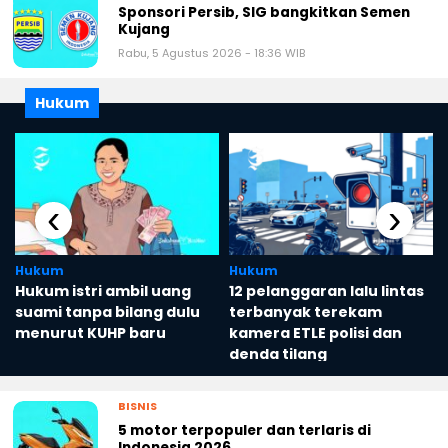
Sponsori Persib, SIG bangkitkan Semen
Kujang
Rabu, 5 Agustus 2026 - 18:36 WIB
Hukum
‹
›
Hukum
Hukum
Hukum istri ambil uang
12 pelanggaran lalu lintas
suami tanpa bilang dulu
terbanyak terekam
menurut KUHP baru
kamera ETLE polisi dan
denda tilang
BISNIS
5 motor terpopuler dan terlaris di
Indonesia 2026