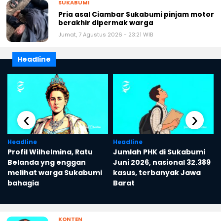
SUKABUMI
Pria asal Ciambar Sukabumi pinjam motor
berakhir dipermak warga
Jumat, 7 Agustus 2026 - 23:21 WIB
Headline
‹
›
Headline
Headline
Profil Wilhelmina, Ratu
Jumlah PHK di Sukabumi
Belanda yng enggan
Juni 2026, nasional 32.389
melihat warga Sukabumi
kasus, terbanyak Jawa
bahagia
Barat
KONTEN