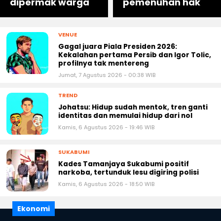
dipermak warga
pemenuhan hak
VENUE
Gagal juara Piala Presiden 2026:
Kekalahan pertama Persib dan Igor Tolic,
profilnya tak mentereng
Jumat, 7 Agustus 2026 - 00:38 WIB
TREND
Johatsu: Hidup sudah mentok, tren ganti
identitas dan memulai hidup dari nol
Kamis, 6 Agustus 2026 - 19:46 WIB
SUKABUMI
Kades Tamanjaya Sukabumi positif
narkoba, tertunduk lesu digiring polisi
Kamis, 6 Agustus 2026 - 18:50 WIB
Ekonomi