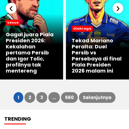
‹
›
Venue
Olahraga
Gagal juara Piala
Presiden 2026:
Tekad Mariano
Kekalahan
Peralta: Duel
pertama Persib
Persib vs
dan Igor Tolic,
Persebaya di final
profilnya tak
Piala Presiden
mentereng
2026 malam ini
1
2
3
…
660
Selanjutnya
TRENDING