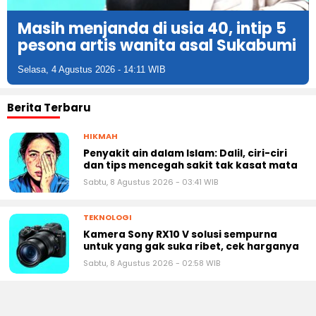
Masih menjanda di usia 40, intip 5
pesona artis wanita asal Sukabumi
Selasa, 4 Agustus 2026 - 14:11 WIB
Berita Terbaru
HIKMAH
Penyakit ain dalam Islam: Dalil, ciri-ciri
dan tips mencegah sakit tak kasat mata
Sabtu, 8 Agustus 2026 - 03:41 WIB
TEKNOLOGI
Kamera Sony RX10 V solusi sempurna
untuk yang gak suka ribet, cek harganya
Sabtu, 8 Agustus 2026 - 02:58 WIB