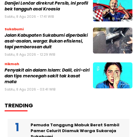
Danijel Lončar direkrut Persib, ini profil
bek tangguh asal Kroasia
Sabtu, 8 Agu 2026 - 17:41 WIB
Sukabumi
Jalan Kabupaten Sukabumi diperbaiki
asal-asalan, warga: Bukan efisiensi,
tapi pemborosan duit
Sabtu, 8 Agu 2026 - 12:29 WIB
Hikmah
Penyakit ain dalam Islam: Dalil, ciri-ciri
dan tips mencegah sakit tak kasat
mata
Sabtu, 8 Agu 2026 - 03:41 WIB
TRENDING
Pemuda Tanggung Mabuk Berat Sambil
Pamer Celurit Diamuk Warga Sukaraja
Sukabumi