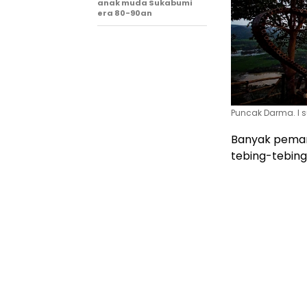
anak muda Sukabumi
era 80-90an
Puncak Darma. l 
Banyak pemand
tebing-tebing
dinikmati dar