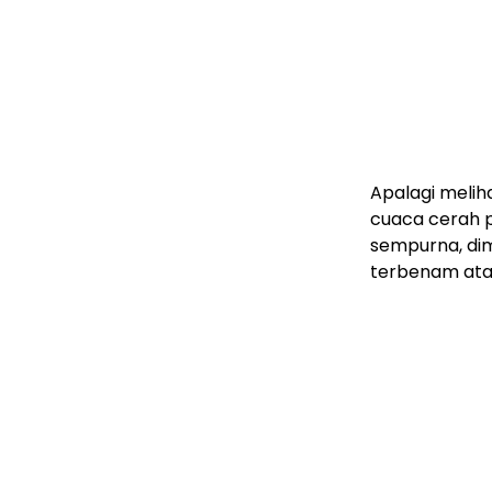
Apalagi melih
cuaca cerah 
sempurna, dim
terbenam at