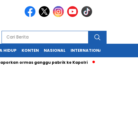
A HIDUP
KONTEN
NASIONAL
INTERNATIONAL
POLITIK
HU
n ormas ganggu pabrik ke Kapolri
Cabup dan Cawali Sukabumi