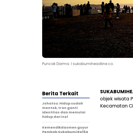
Puncak Darma. l sukabumiheadline.co.
SUKABUMIHE
Berita Terkait
objek wisata 
Johatsu: Hidup sudah
Kecamatan Ci
mentok, tren ganti
identitas dan memulai
hidup dari nol
Kemendikdasmen guyur
Pemkab Sukabumi Rp154