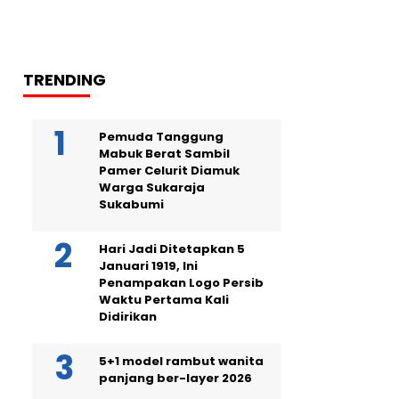
TRENDING
Pemuda Tanggung
Mabuk Berat Sambil
Pamer Celurit Diamuk
Warga Sukaraja
Sukabumi
Hari Jadi Ditetapkan 5
Januari 1919, Ini
Penampakan Logo Persib
Waktu Pertama Kali
Didirikan
5+1 model rambut wanita
panjang ber-layer 2026