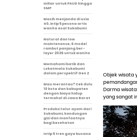
miliar untuk PAUD hingga
SMP
Masih menjanda di usia
40, intip 5 pesona artis
wanita asal Sukabumi
Natural dan low
maintenance, 6 model
rambut panjang ber-
layer 2026 untuk wanita
Memahami batik dan
Lokatmala Sukabumi
dalam perspektif Gen Z
Objek wisata 
pemandangan 
Mau merantau? Cek dulu
Darma wisata
10 kota dan kabupaten
dengan biaya hidup
yang sangat i
termahal di Jawa Barat
Produksi telur ayam dari
Sukabumi, kandungan
gizi dan manfaatnya
bagi kesehatan
Intip 5 tren gaya busana