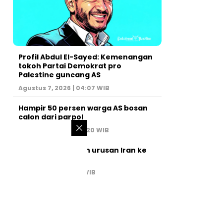
Profil Abdul El-Sayed: Kemenangan
tokoh Partai Demokrat pro
Palestine guncang AS
Agustus 7, 2026 | 04:07 WIB
Hampir 50 persen warga AS bosan
calon dari parpol
Agustus 6, 2026 | 07:20 WIB
PM Israel serahkan urusan Iran ke
AS
Juli 31, 2026 | 02:47 WIB