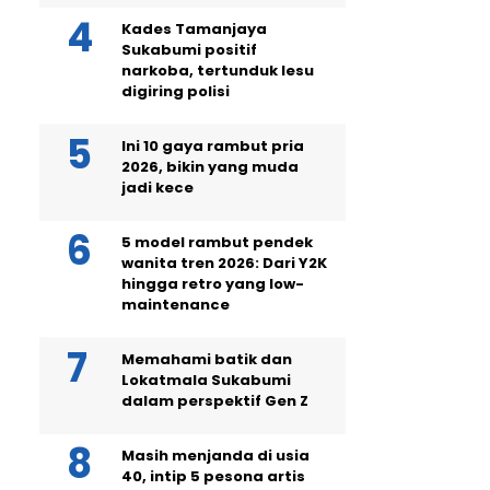
Kades Tamanjaya
Sukabumi positif
narkoba, tertunduk lesu
digiring polisi
Ini 10 gaya rambut pria
2026, bikin yang muda
jadi kece
5 model rambut pendek
wanita tren 2026: Dari Y2K
hingga retro yang low-
maintenance
Memahami batik dan
Lokatmala Sukabumi
dalam perspektif Gen Z
Masih menjanda di usia
40, intip 5 pesona artis