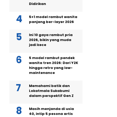
Didirikan
5+1 model rambut wanita
panjang ber-layer 2026
Ini 10 gaya rambut pria
2026, bikin yang muda
jadi kece
5 model rambut pendek
wanita tren 2026: Dari Y2K
hingga retro yang low-
maintenance
Memahami batik dan
Lokatmala Sukabumi
dalam perspektif Gen Z
Masih menjanda di usia
40, intip 5 pesona artis