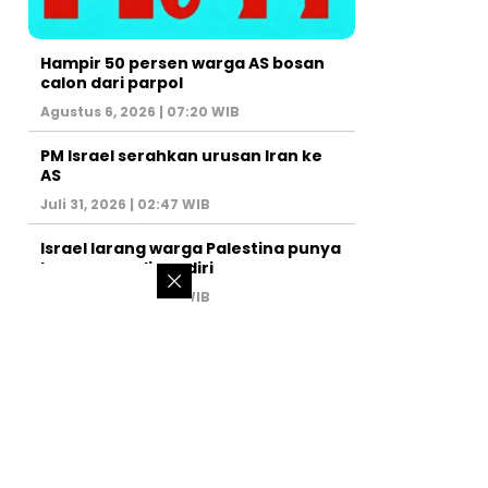
Hampir 50 persen warga AS bosan
calon dari parpol
Agustus 6, 2026 | 07:20 WIB
PM Israel serahkan urusan Iran ke
AS
Juli 31, 2026 | 02:47 WIB
Israel larang warga Palestina punya
kamar mandi sendiri
Juli 22, 2026 | 14:50 WIB