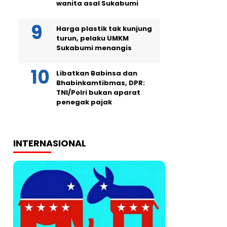
wanita asal Sukabumi
Harga plastik tak kunjung
turun, pelaku UMKM
Sukabumi menangis
Libatkan Babinsa dan
Bhabinkamtibmas, DPR:
TNI/Polri bukan aparat
penegak pajak
INTERNASIONAL