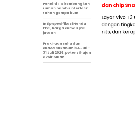
Peneliti ITB kembangkan
dan chip Sna
rumah bambu interlock
tahan gempa bumi
Layar Vivo T3 
Intip spesifikasi Honda
dengan tingk
F125, harga cuma Rp20
nits, dan kera
jutaan
Prakiraan suhu dan
cuaca Sukabumi 24 Juli –
31 Juli 2026, potensi hujan
akhir bulan