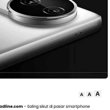
A
A
A
adline.com
– Saling sikut di pasar
smartphone