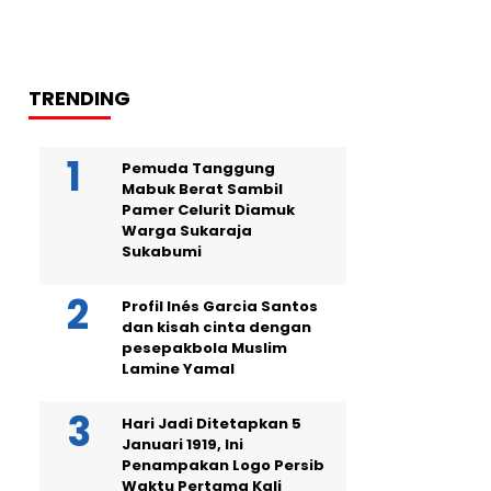
TRENDING
Pemuda Tanggung
Mabuk Berat Sambil
Pamer Celurit Diamuk
Warga Sukaraja
Sukabumi
Profil Inés Garcia Santos
dan kisah cinta dengan
pesepakbola Muslim
Lamine Yamal
Hari Jadi Ditetapkan 5
Januari 1919, Ini
Penampakan Logo Persib
Waktu Pertama Kali