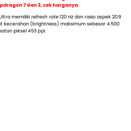
pdragon 7 Gen 3, cek harganya
Ultra memiliki
refresh rate
120 Hz dan rasio aspek 20:9
at kecerahan (brightness) maksimum sebesar 4.500
patan piksel 453 ppi.
ADVERTISEMENT