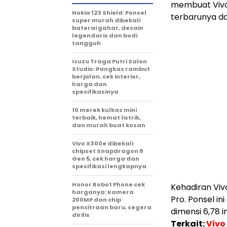
membuat Vivo
Nokia 123 Shield: Ponsel
terbarunya dar
super murah dibekali
baterai gahar, desain
legendaris dan bodi
tangguh
Isuzu Traga Putri Salon
Studio: Pangkas rambut
berjalan, cek interior,
harga dan
spesifikasinya
10 merek kulkas mini
terbaik, hemat listrik,
dan murah buat kosan
Vivo X300e dibekali
chipset Snapdragon 8
Gen 5, cek harga dan
spesifikasi lengkapnya
Honor Robot Phone cek
Kehadiran Vivo
harganya: Kamera
Pro. Ponsel i
200MP dan chip
pencitraan baru, segera
dimensi 6,78 in
dirilis
Terkait:
Vivo