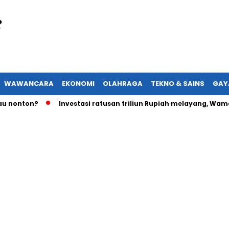
WAWANCARA
EKONOMI
OLAHRAGA
TEKNO & SAINS
GAY
nton?
Investasi ratusan triliun Rupiah melayang, Wamenake