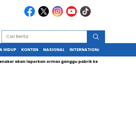
A HIDUP
KONTEN
NASIONAL
INTERNATIONAL
POLITIK
HU
r akan laporkan ormas ganggu pabrik ke Kapolri
Cabup dan 