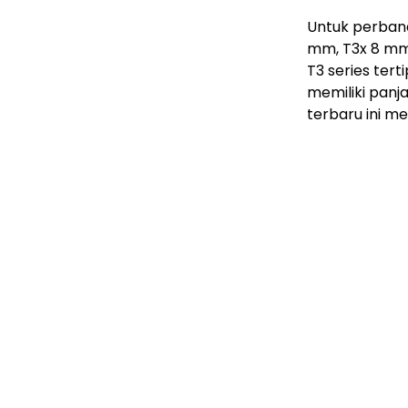
Untuk perband
mm, T3x 8 mm, 
T3 series tert
memiliki panj
terbaru ini me