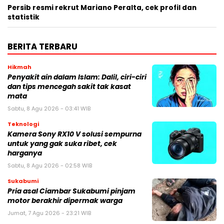
Persib resmi rekrut Mariano Peralta, cek profil dan
statistik
BERITA TERBARU
Hikmah
Penyakit ain dalam Islam: Dalil, ciri-ciri
dan tips mencegah sakit tak kasat
mata
Sabtu, 8 Agu 2026 - 03:41 WIB
Teknologi
Kamera Sony RX10 V solusi sempurna
untuk yang gak suka ribet, cek
harganya
Sabtu, 8 Agu 2026 - 02:58 WIB
Sukabumi
Pria asal Ciambar Sukabumi pinjam
motor berakhir dipermak warga
Jumat, 7 Agu 2026 - 23:21 WIB