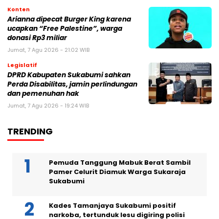
Konten
Arianna dipecat Burger King karena
ucapkan “Free Palestine”, warga
donasi Rp3 miliar
Jumat, 7 Agu 2026 - 21:02 WIB
Legislatif
DPRD Kabupaten Sukabumi sahkan
Perda Disabilitas, jamin perlindungan
dan pemenuhan hak
Jumat, 7 Agu 2026 - 19:24 WIB
TRENDING
Pemuda Tanggung Mabuk Berat Sambil
Pamer Celurit Diamuk Warga Sukaraja
Sukabumi
Kades Tamanjaya Sukabumi positif
narkoba, tertunduk lesu digiring polisi