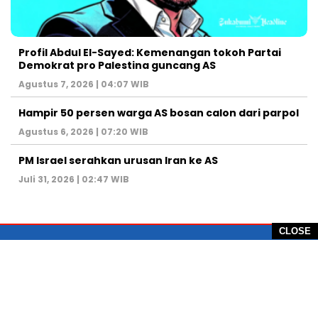
Profil Abdul El-Sayed: Kemenangan tokoh Partai
Demokrat pro Palestina guncang AS
Agustus 7, 2026 | 04:07 WIB
Hampir 50 persen warga AS bosan calon dari parpol
Agustus 6, 2026 | 07:20 WIB
PM Israel serahkan urusan Iran ke AS
Juli 31, 2026 | 02:47 WIB
CLOSE
PT Global Vision Multimedia
Alamat Redaksi: Griya Benda Asri Blok CE12,
Jl. Sakura IV, RT 02/12, Desa Benda
Kecamatan Cicurug, Kabupaten Sukabumi, 43359,