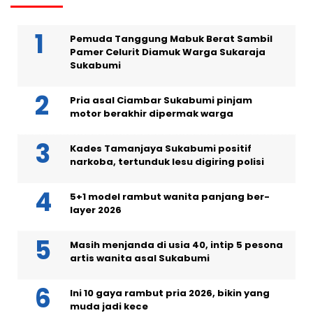
Pemuda Tanggung Mabuk Berat Sambil
Pamer Celurit Diamuk Warga Sukaraja
Sukabumi
Pria asal Ciambar Sukabumi pinjam
motor berakhir dipermak warga
Kades Tamanjaya Sukabumi positif
narkoba, tertunduk lesu digiring polisi
5+1 model rambut wanita panjang ber-
layer 2026
Masih menjanda di usia 40, intip 5 pesona
artis wanita asal Sukabumi
Ini 10 gaya rambut pria 2026, bikin yang
muda jadi kece