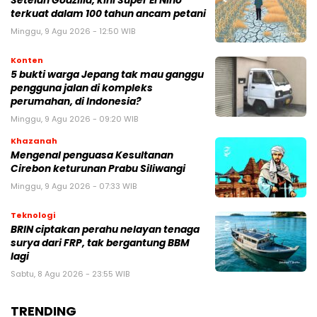
Setelah Godzilla, kini Super El Nino
terkuat dalam 100 tahun ancam petani
Minggu, 9 Agu 2026 - 12:50 WIB
Konten
5 bukti warga Jepang tak mau ganggu
pengguna jalan di kompleks
perumahan, di Indonesia?
Minggu, 9 Agu 2026 - 09:20 WIB
Khazanah
Mengenal penguasa Kesultanan
Cirebon keturunan Prabu Siliwangi
Minggu, 9 Agu 2026 - 07:33 WIB
Teknologi
BRIN ciptakan perahu nelayan tenaga
surya dari FRP, tak bergantung BBM
lagi
Sabtu, 8 Agu 2026 - 23:55 WIB
TRENDING