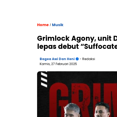
Home
Musik
/
Grimlock Agony, unit 
lepas debut “Suffocat
Bagea Awi Dan Heni
- Redaksi
Kamis, 27 Februari 2025