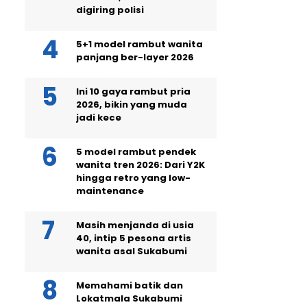
digiring polisi
5+1 model rambut wanita
panjang ber-layer 2026
Ini 10 gaya rambut pria
2026, bikin yang muda
jadi kece
5 model rambut pendek
wanita tren 2026: Dari Y2K
hingga retro yang low-
maintenance
Masih menjanda di usia
40, intip 5 pesona artis
wanita asal Sukabumi
Memahami batik dan
Lokatmala Sukabumi