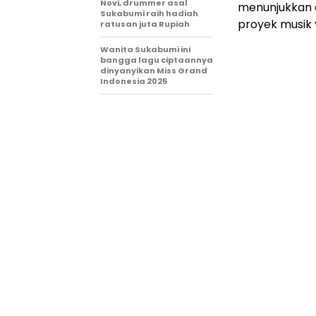
Novi, drummer asal
menunjukkan 
Sukabumi raih hadiah
proyek musik 
ratusan juta Rupiah
Wanita Sukabumi ini
bangga lagu ciptaannya
dinyanyikan Miss Grand
Indonesia 2025