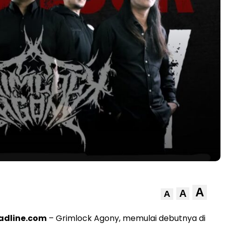
A
A
A
adline.com
– Grimlock Agony, memulai debutnya di