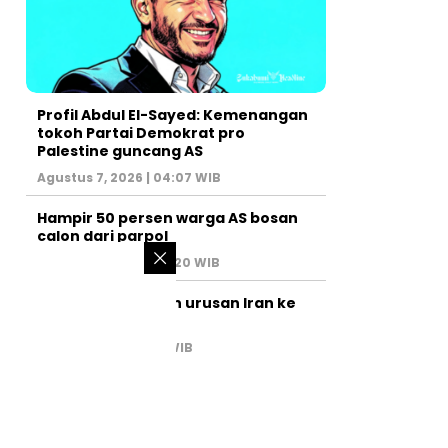
Profil Abdul El-Sayed: Kemenangan
tokoh Partai Demokrat pro
Palestine guncang AS
Agustus 7, 2026 | 04:07 WIB
Hampir 50 persen warga AS bosan
calon dari parpol
Agustus 6, 2026 | 07:20 WIB
PM Israel serahkan urusan Iran ke
AS
Juli 31, 2026 | 02:47 WIB