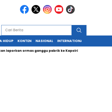
A HIDUP
KONTEN
NASIONAL
INTERNATIONAL
POLITIK
HU
porkan ormas ganggu pabrik ke Kapolri
Cabup dan Cawali Suk