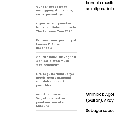
kancah musik
Guns N’ Roses bakal
sekaligus, da
manggung di Jakarta,
catat jadwalnya
Ogon Garcia, pencipta
lagu asal Sukabumi bidik
The Extreme Tour 2026
Prabowo mau perbanyak
konser K-Pop di
Indonesia
Goliath Band: Diskografi
dan serial web musisi
asal Sukabumi
Lirik lagu Karmila karya
musisi asal Sukabumi
dituduh sponsori
pedofilia
Grimlock Agon
Band asal Sukabumi
Vagetoz puaskan
(Guitar), Akay
penikmat musik di
Madura
Sebagai sebua