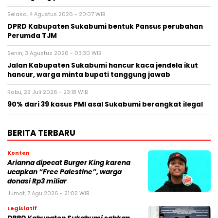
Selasa, 4 Agustus 2026 - 20:07 WIB
DPRD Kabupaten Sukabumi bentuk Pansus perubahan
Perumda TJM
Senin, 3 Agustus 2026 - 03:30 WIB
Jalan Kabupaten Sukabumi hancur kaca jendela ikut
hancur, warga minta bupati tanggung jawab
Rabu, 29 Juli 2026 - 23:18 WIB
90% dari 39 kasus PMI asal Sukabumi berangkat ilegal
BERITA TERBARU
Konten
Arianna dipecat Burger King karena
ucapkan “Free Palestine”, warga
donasi Rp3 miliar
Jumat, 7 Agu 2026 - 21:02 WIB
Legislatif