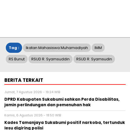
Tag :
Ikatan Mahasiswa Muhamadiyah
IMM
RS Bunut
RSUD R. Syamsuddin
RSUD R. Syamsudin
BERITA TERKAIT
Jumat, 7 Agustus 2026 - 19:24 WIB
DPRD Kabupaten Sukabumi sahkan Perda Disabilitas,
jamin perlindungan dan pemenuhan hak
Kamis, 6 Agustus 2026 - 18:50 WIB
Kades Tamanjaya Sukabumi positif narkoba, tertunduk
lesu digiring polisi