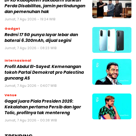
DPRD Kabupaten Sukabumi sahkan
Perda Disabilitas, jamin perlindungan
dan pemenuhan hak
Jumat, 7 Agu 2026 - 19:24 WIB
Gadget
Redmi 17 5G punya layar lebar dan
baterai 6.300mAh, dijual segini
Jumat, 7 Agu 2026 - 08:23 WIB
Internasional
Profil Abdul El-Sayed: Kemenangan
tokoh Partai Demokrat pro Palestina
guncang AS
Jumat, 7 Agu 2026 - 04:07 WIB
Venue
Gagal juara Piala Presiden 2026:
Kekalahan pertama Persib dan Igor
Tolic, profilnya tak mentereng
Jumat, 7 Agu 2026 - 00:38 WIB