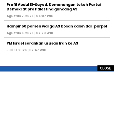
Profil Abdul El-Sayed: Kemenangan tokoh Partai
Demokrat pro Palestina guncang AS
Agustus 7, 2026 | 04:07 WIB
Hampir 50 persen warga AS bosan calon dari parpol
Agustus 6, 2026 | 07:20 WIB
PM Israel serahkan urusan Iran ke AS
Juli 31, 2026 | 02:47 WIB
CLOSE
PT Global Vision Multimedia
Alamat Redaksi: Griya Benda Asri Blok CE12,
Jl. Sakura IV, RT 02/12, Desa Benda
Kecamatan Cicurug, Kabupaten Sukabumi, 43359,
Jawa Barat, Indonesia
Hotline: +62 811-1011-9123
Telp. 0266-743 1518