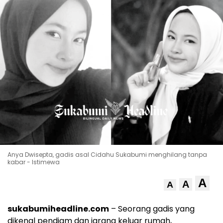
Anya Dwisepta, gadis asal Cidahu Sukabumi menghilang tanpa
kabar - Istimewa
A
A
A
sukabumiheadline.com
– Seorang gadis yang
dikenal pendiam dan jarang keluar rumah,