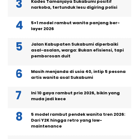
Kades Tamanjaya Sukabumi positif
narkoba, tertunduk lesu digiring polisi
5+1 model rambut wanita panjang ber-
layer 2026
Jalan Kabupaten Sukabumi diperbaiki
asal-asalan, warga: Bukan efisiensi, tapi
pemborosan duit
Masih menjanda di usia 40, intip 5 pesona
artis wanita asal Sukabumi
Ini 10 gaya rambut pria 2026, bikin yang
muda jadi kece
5 model rambut pendek wanita tren 2026:
Dari Y2K hingga retro yang low-
maintenance