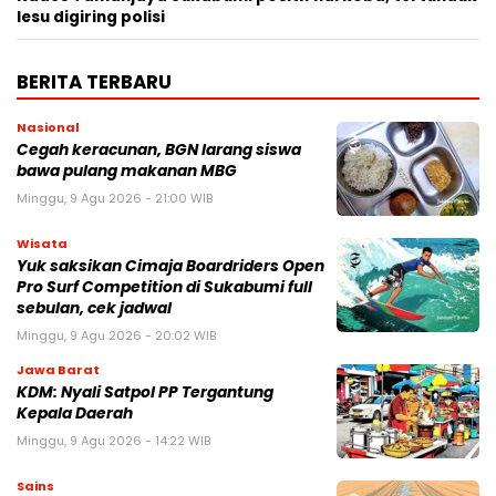
lesu digiring polisi
BERITA TERBARU
Nasional
Cegah keracunan, BGN larang siswa
bawa pulang makanan MBG
Minggu, 9 Agu 2026 - 21:00 WIB
Wisata
Yuk saksikan Cimaja Boardriders Open
Pro Surf Competition di Sukabumi full
sebulan, cek jadwal
Minggu, 9 Agu 2026 - 20:02 WIB
Jawa Barat
KDM: Nyali Satpol PP Tergantung
Kepala Daerah
Minggu, 9 Agu 2026 - 14:22 WIB
Sains