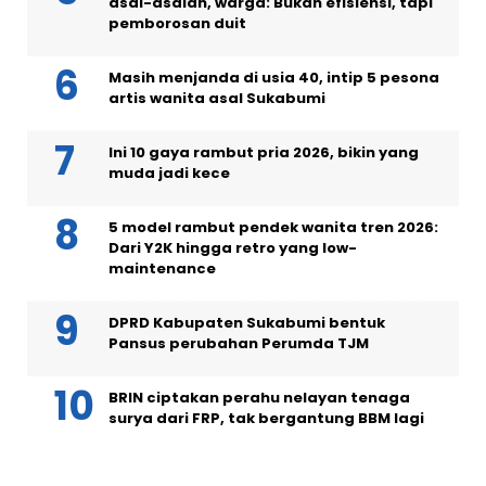
asal-asalan, warga: Bukan efisiensi, tapi
pemborosan duit
Masih menjanda di usia 40, intip 5 pesona
artis wanita asal Sukabumi
Ini 10 gaya rambut pria 2026, bikin yang
muda jadi kece
5 model rambut pendek wanita tren 2026:
Dari Y2K hingga retro yang low-
maintenance
DPRD Kabupaten Sukabumi bentuk
Pansus perubahan Perumda TJM
BRIN ciptakan perahu nelayan tenaga
surya dari FRP, tak bergantung BBM lagi