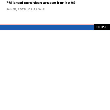
PM Israel serahkan urusan Iran ke AS
Juli 31, 2026 | 02:47 WIB
CLOSE
PT Global Vision Multimedia
Alamat Redaksi: Griya Benda Asri Blok CE12,
Jl. Sakura IV, RT 02/12, Desa Benda
Kecamatan Cicurug, Kabupaten Sukabumi, 43359,
Jawa Barat, Indonesia
Hotline: +62 811-1011-9123
Telp. 0266-743 1518
e-Mail:
sukabumiheadlines@gmail.com
PEDOMAN PEMBERITAAN MEDIA SIBER
KONTAK
PRIVACY POLICE
KODE ETIK