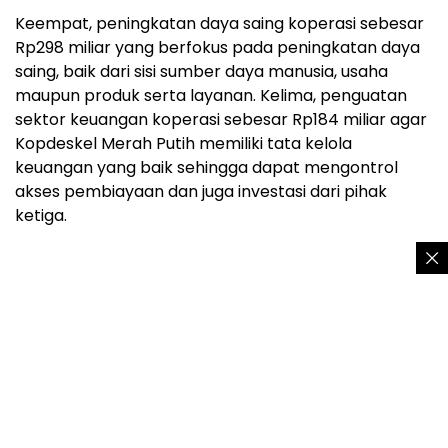
Keempat, peningkatan daya saing koperasi sebesar
Rp298 miliar yang berfokus pada peningkatan daya
saing, baik dari sisi sumber daya manusia, usaha
maupun produk serta layanan. Kelima, penguatan
sektor keuangan koperasi sebesar Rp184 miliar agar
Kopdeskel Merah Putih memiliki tata kelola
keuangan yang baik sehingga dapat mengontrol
akses pembiayaan dan juga investasi dari pihak
ketiga.
Keenam, pengawasan koperasi sebesar Rp234 miliar
dengan mendorong pengawasan berbasis anggota,
di mana masyarakat sebagai anggota ditunjuk dalam
pengawasan Kopdeskel Merah Putih, baik dari sisi
kelembagaan maupun usaha.
Ketujuh, penguatan data dan informasi sebesar
Rp460 miliar. Menurut Budi Arie, data dan informasi
menjadi sangat penting sehingga perlu dikelola