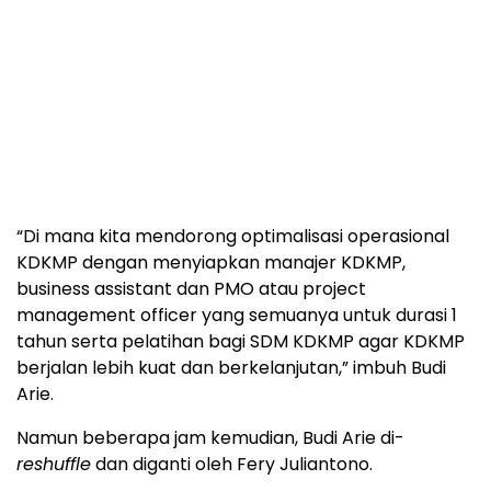
dengan baik dan dapat dimanfaatkan untuk
merumuskan kebijakan berbasis data agar lebih
tepat sasaran dan memberi dampak yang nyata.
Kedelapan, pengembangan sumber daya manusia
koperasi sebesar Rp598 miliar. Kesembilan,
dukungan pemberdayaan koperasi di daerah Rp4,5
triliun.
“Di mana kita mendorong optimalisasi operasional
KDKMP dengan menyiapkan manajer KDKMP,
business assistant dan PMO atau project
management officer yang semuanya untuk durasi 1
tahun serta pelatihan bagi SDM KDKMP agar KDKMP
berjalan lebih kuat dan berkelanjutan,” imbuh Budi
Arie.
Namun beberapa jam kemudian, Budi Arie di-
reshuffle
dan diganti oleh Fery Juliantono.