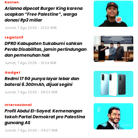
Konten
Arianna dipecat Burger King karena
ucapkan “Free Palestine”, warga
donasi Rp3 miliar
Jumat, 7 Agu 2026 - 21:02 WIB
Legislatif
DPRD Kabupaten Sukabumi sahkan
Perda Disabilitas, jamin perlindungan
dan pemenuhan hak
Jumat, 7 Agu 2026 - 19:24 WIB
Gadget
Redmi 17 5G punya layar lebar dan
baterai 6.300mAh, dijual segini
Jumat, 7 Agu 2026 - 08:23 WIB
Internasional
Profil Abdul El-Sayed: Kemenangan
tokoh Partai Demokrat pro Palestina
guncang AS
Jumat, 7 Agu 2026 - 04:07 WIB