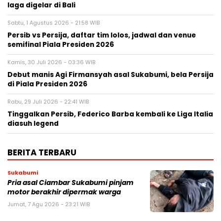
laga digelar di Bali
Sabtu, 1 Agustus 2026 - 21:58 WIB
Persib vs Persija, daftar tim lolos, jadwal dan venue
semifinal Piala Presiden 2026
Kamis, 30 Juli 2026 - 03:36 WIB
Debut manis Agi Firmansyah asal Sukabumi, bela Persija
di Piala Presiden 2026
Rabu, 29 Juli 2026 - 22:41 WIB
Tinggalkan Persib, Federico Barba kembali ke Liga Italia
diasuh legend
BERITA TERBARU
Sukabumi
Pria asal Ciambar Sukabumi pinjam
motor berakhir dipermak warga
Jumat, 7 Agu 2026 - 23:21 WIB