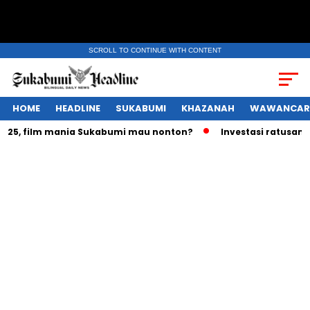
SCROLL TO CONTINUE WITH CONTENT
HOME
HEADLINE
SUKABUMI
KHAZANAH
WAWANCAR
5, film mania Sukabumi mau nonton?
Investasi ratusan tril