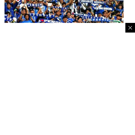
Bobotoh Persib – Ist
Berikut adalah 5 tim dengan rekor kehadiran
penonton tertinggi BRI Super League musim
2025/2026: