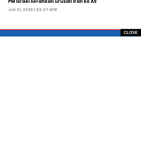
PM Israel serahkan urusan Iran ke AS
Juli 31, 2026 | 02:47 WIB
CLOSE
PT Global Vision Multimedia
Alamat Redaksi: Griya Benda Asri Blok CE12,
Jl. Sakura IV, RT 02/12, Desa Benda
Kecamatan Cicurug, Kabupaten Sukabumi, 43359,
Jawa Barat, Indonesia
Hotline: +62 811-1011-9123
Telp. 0266-743 1518
e-Mail:
sukabumiheadlines@gmail.com
PEDOMAN PEMBERITAAN MEDIA SIBER
KONTAK
PRIVACY POLICE
KODE ETIK