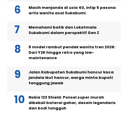
Masih menjanda di usia 40, intip 5 pesona
artis wanita asal Sukabumi
Memahami batik dan Lokatmala
Sukabumi dalam perspektif Gen Z
5 model rambut pendek wanita tren 2026:
Dari Y2K hingga retro yang low-
maintenance
Jalan Kabupaten Sukabumi hancur kaca
jendela ikut hancur, warga minta bupati
tanggung jawab
Nokia 123 Shield: Ponsel super murah
dibekali baterai gahar, desain legendaris
dan bodi tangguh