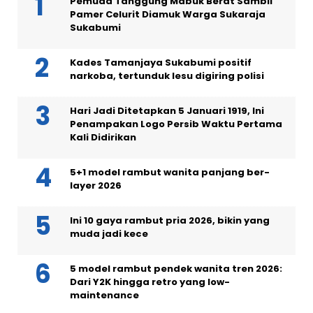
Pemuda Tanggung Mabuk Berat Sambil
Pamer Celurit Diamuk Warga Sukaraja
Sukabumi
Kades Tamanjaya Sukabumi positif
narkoba, tertunduk lesu digiring polisi
Hari Jadi Ditetapkan 5 Januari 1919, Ini
Penampakan Logo Persib Waktu Pertama
Kali Didirikan
5+1 model rambut wanita panjang ber-
layer 2026
Ini 10 gaya rambut pria 2026, bikin yang
muda jadi kece
5 model rambut pendek wanita tren 2026:
Dari Y2K hingga retro yang low-
maintenance