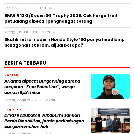
Senin, 20 Juli 2026 - 11:00 WIB
BMW R 12 G/S edisi GS Trophy 2026: Cek harga trail
petualang dibekali penghangat setang
Minggu, 19 Juli 2026 - 22:20 WIB
Skutik retro modern Honda Stylo 160 punya headlamp
hexagonal list krom, dijual berapa?
BERITA TERBARU
Konten
Arianna dipecat Burger King karena
ucapkan “Free Palestine”, warga
donasi Rp3 miliar
Jumat, 7 Agu 2026 - 21:02 WIB
Legislatif
DPRD Kabupaten Sukabumi sahkan
Perda Disabilitas, jamin perlindungan
dan pemenuhan hak