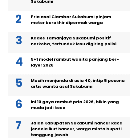
Sukabumi
Pria asal Ciambar Sukabumi pinjam
motor berakhir dipermak warga
Kades Tamanjaya Sukabumi positif
narkoba, tertunduk lesu digiring polisi
5+1 model rambut wanita panjang ber-
layer 2026
Masih menjanda di usia 40, intip 5 pesona
artis wanita asal Sukabumi
Ini 10 gaya rambut pria 2026, bikin yang
muda jadi kece
Jalan Kabupaten Sukabumi hancur kaca
jendela ikut hancur, warga minta bupati
tanggung jawab