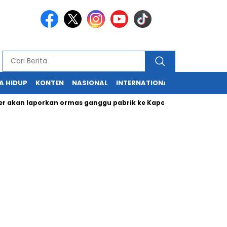
A HIDUP
KONTEN
NASIONAL
INTERNATIONAL
POLITIK
HU
 laporkan ormas ganggu pabrik ke Kapolri
Cabup dan Cawali