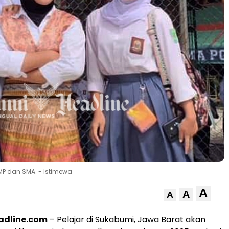
P dan SMA. - Istimewa
A
A
A
adline.com
– Pelajar di Sukabumi, Jawa Barat akan