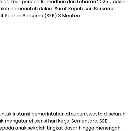
ati libur periode Ramadhan dan Lebaran 2025. Jadwal
tur oleh pemerintah dalam Surat Keputusan Bersama
at Edaran Bersama (SEB) 3 Menteri.
 untuk instansi pemerintahan ataupun swasta di seluruh
k mengatur efisiensi hari kerja. Sementara, SEB
epada anak sekolah tingkat dasar hingga menengah.