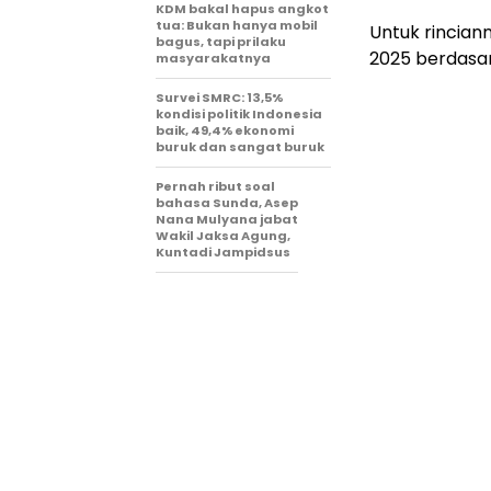
KDM bakal hapus angkot
tua: Bukan hanya mobil
Untuk rincian
bagus, tapi prilaku
2025 berdasar
masyarakatnya
Survei SMRC: 13,5%
kondisi politik Indonesia
baik, 49,4% ekonomi
buruk dan sangat buruk
Pernah ribut soal
bahasa Sunda, Asep
Nana Mulyana jabat
Wakil Jaksa Agung,
Kuntadi Jampidsus