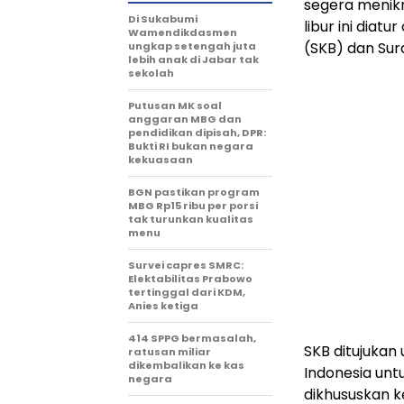
segera menikm
Di Sukabumi
libur ini dia
Wamendikdasmen
(SKB) dan Sur
ungkap setengah juta
lebih anak di Jabar tak
sekolah
Putusan MK soal
anggaran MBG dan
pendidikan dipisah, DPR:
Bukti RI bukan negara
kekuasaan
BGN pastikan program
MBG Rp15 ribu per porsi
tak turunkan kualitas
menu
Survei capres SMRC:
Elektabilitas Prabowo
tertinggal dari KDM,
Anies ketiga
414 SPPG bermasalah,
SKB ditujukan
ratusan miliar
dikembalikan ke kas
Indonesia untu
negara
dikhususkan k