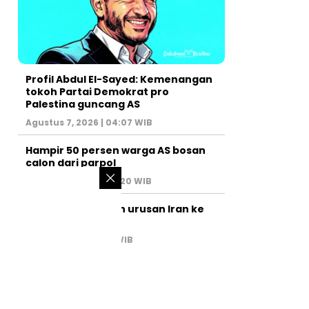
Profil Abdul El-Sayed: Kemenangan
tokoh Partai Demokrat pro
Palestina guncang AS
Agustus 7, 2026 | 04:07 WIB
Hampir 50 persen warga AS bosan
calon dari parpol
Agustus 6, 2026 | 07:20 WIB
PM Israel serahkan urusan Iran ke
AS
Juli 31, 2026 | 02:47 WIB