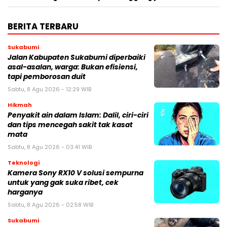
BERITA TERBARU
Sukabumi
Jalan Kabupaten Sukabumi diperbaiki
asal-asalan, warga: Bukan efisiensi,
tapi pemborosan duit
Sabtu, 8 Agu 2026 - 12:29 WIB
Hikmah
Penyakit ain dalam Islam: Dalil, ciri-ciri
dan tips mencegah sakit tak kasat
mata
Sabtu, 8 Agu 2026 - 03:41 WIB
Teknologi
Kamera Sony RX10 V solusi sempurna
untuk yang gak suka ribet, cek
harganya
Sabtu, 8 Agu 2026 - 02:58 WIB
Sukabumi