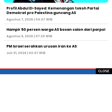
Profil Abdul El-Sayed: Kemenangan tokoh Partai
Demokrat pro Palestina guncang AS
Agustus 7, 2026 | 04:07 WIB
Hampir 50 persen warga AS bosan calon dari parpol
Agustus 6, 2026 | 07:20 WIB
PM Israel serahkan urusan Iran ke AS
Juli 31, 2026 | 02:47 WIB
CLOSE
PT Global Vision Multimedia
Alamat Redaksi: Griya Benda Asri Blok CE12,
Jl. Sakura IV, RT 02/12, Desa Benda
Kecamatan Cicurug, Kabupaten Sukabumi, 43359,
Jawa Barat, Indonesia
Hotline: +62 811-1011-9123