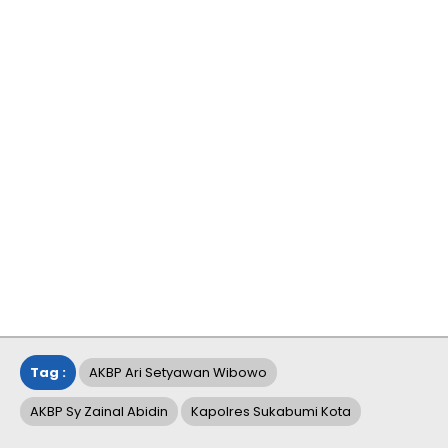
Tag :
AKBP Ari Setyawan Wibowo
AKBP Sy Zainal Abidin
Kapolres Sukabumi Kota