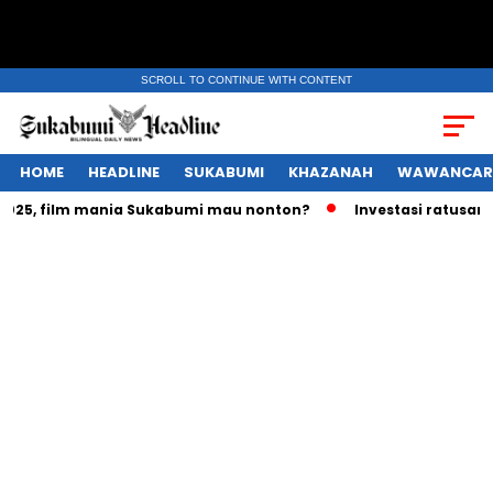
SCROLL TO CONTINUE WITH CONTENT
HOME
HEADLINE
SUKABUMI
KHAZANAH
WAWANCAR
5, film mania Sukabumi mau nonton?
Investasi ratusan tril