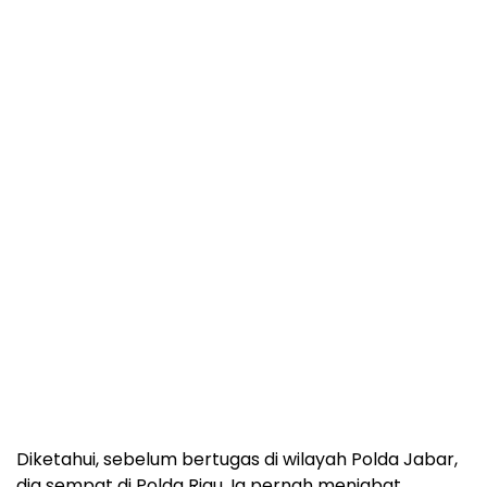
Diketahui, sebelum bertugas di wilayah Polda Jabar,
dia sempat di Polda Riau. Ia pernah menjabat