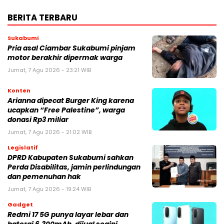
BERITA TERBARU
Sukabumi
Pria asal Ciambar Sukabumi pinjam
motor berakhir dipermak warga
Jumat, 7 Agu 2026 - 23:21 WIB
Konten
Arianna dipecat Burger King karena
ucapkan “Free Palestine”, warga
donasi Rp3 miliar
Jumat, 7 Agu 2026 - 21:02 WIB
Legislatif
DPRD Kabupaten Sukabumi sahkan
Perda Disabilitas, jamin perlindungan
dan pemenuhan hak
Jumat, 7 Agu 2026 - 19:24 WIB
Gadget
Redmi 17 5G punya layar lebar dan