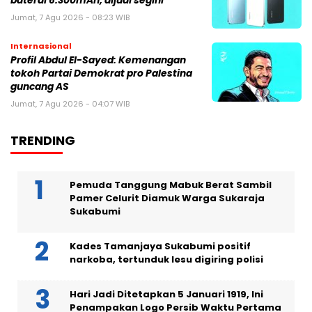
baterai 6.300mAh, dijual segini
Jumat, 7 Agu 2026 - 08:23 WIB
Internasional
Profil Abdul El-Sayed: Kemenangan
tokoh Partai Demokrat pro Palestina
guncang AS
Jumat, 7 Agu 2026 - 04:07 WIB
TRENDING
Pemuda Tanggung Mabuk Berat Sambil
Pamer Celurit Diamuk Warga Sukaraja
Sukabumi
Kades Tamanjaya Sukabumi positif
narkoba, tertunduk lesu digiring polisi
Hari Jadi Ditetapkan 5 Januari 1919, Ini
Penampakan Logo Persib Waktu Pertama