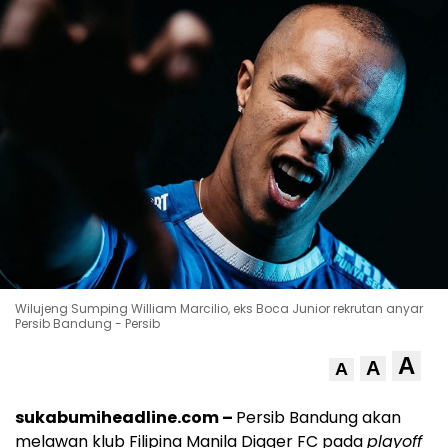
Wilujeng Sumping William Marcilio, eks Boca Junior rekrutan anyar
Persib Bandung - Persib
A
A
A
sukabumiheadline.com –
Persib Bandung akan
melawan klub Filipina Manila Digger FC pada
playoff