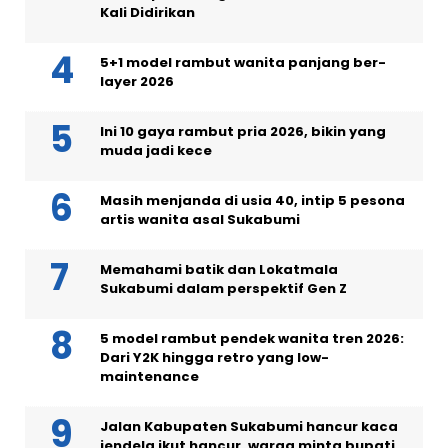
Kali Didirikan
5+1 model rambut wanita panjang ber-
layer 2026
Ini 10 gaya rambut pria 2026, bikin yang
muda jadi kece
Masih menjanda di usia 40, intip 5 pesona
artis wanita asal Sukabumi
Memahami batik dan Lokatmala
Sukabumi dalam perspektif Gen Z
5 model rambut pendek wanita tren 2026:
Dari Y2K hingga retro yang low-
maintenance
Jalan Kabupaten Sukabumi hancur kaca
jendela ikut hancur, warga minta bupati