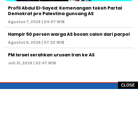
Profil Abdul El-Sayed: Kemenangan tokoh Partai
Demokrat pro Palestina guncang AS
Agustus 7, 2026 | 04:07 WIB
Hampir 50 persen warga AS bosan calon dari parpol
Agustus 6, 2026 | 07:20 WIB
PM Israel serahkan urusan Iran ke AS
Juli 31, 2026 | 02:47 WIB
CLOSE
PT Global Vision Multimedia
Alamat Redaksi: Griya Benda Asri Blok CE12,
Jl. Sakura IV, RT 02/12, Desa Benda
Kecamatan Cicurug, Kabupaten Sukabumi, 43359,
Jawa Barat, Indonesia
Hotline: +62 811-1011-9123