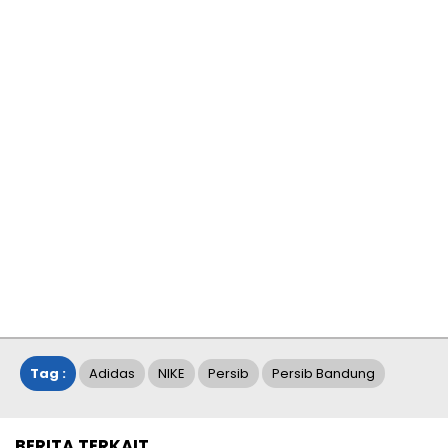
Tag :
Adidas
NIKE
Persib
Persib Bandung
BERITA TERKAIT