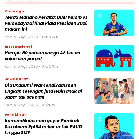
Olahraga
Tekad Mariano Peralta: Duel Persib vs
Persebaya di final Piala Presiden 2026
malam ini
Kamis, 6 Agu 2026 - 10:00 WIB
Internasional
Hampir 50 persen warga AS bosan
calon dari parpol
Kamis, 6 Agu 2026 - 07:20 WIB
Jawa Barat
Di Sukabumi Wamendikdasmen
ungkap setengah juta lebih anak di
Jabar tak sekolah
Kamis, 6 Agu 2026 - 04:25 WIB
Pendidikan
Kemendikdasmen guyur Pemkab
Sukabumi Rp154 miliar untuk PAUD
hingga SMP