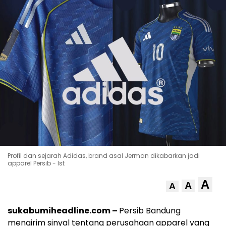
Profil dan sejarah Adidas, brand asal Jerman dikabarkan jadi
apparel Persib - Ist
A
A
A
sukabumiheadline.com –
Persib Bandung
mengirim sinyal tentang perusahaan apparel yang