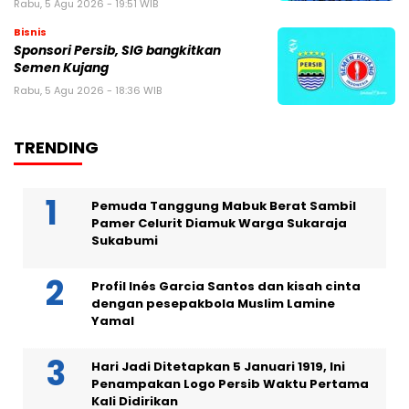
Rabu, 5 Agu 2026 - 19:51 WIB
Bisnis
Sponsori Persib, SIG bangkitkan
Semen Kujang
Rabu, 5 Agu 2026 - 18:36 WIB
TRENDING
Pemuda Tanggung Mabuk Berat Sambil
Pamer Celurit Diamuk Warga Sukaraja
Sukabumi
Profil Inés Garcia Santos dan kisah cinta
dengan pesepakbola Muslim Lamine
Yamal
Hari Jadi Ditetapkan 5 Januari 1919, Ini
Penampakan Logo Persib Waktu Pertama
Kali Didirikan