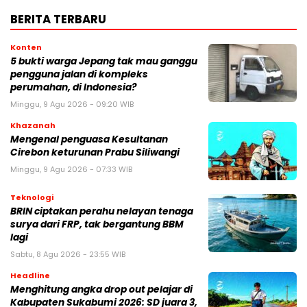
BERITA TERBARU
Konten
5 bukti warga Jepang tak mau ganggu
pengguna jalan di kompleks
perumahan, di Indonesia?
Minggu, 9 Agu 2026 - 09:20 WIB
Khazanah
Mengenal penguasa Kesultanan
Cirebon keturunan Prabu Siliwangi
Minggu, 9 Agu 2026 - 07:33 WIB
Teknologi
BRIN ciptakan perahu nelayan tenaga
surya dari FRP, tak bergantung BBM
lagi
Sabtu, 8 Agu 2026 - 23:55 WIB
Headline
Menghitung angka drop out pelajar di
Kabupaten Sukabumi 2026: SD juara 3,