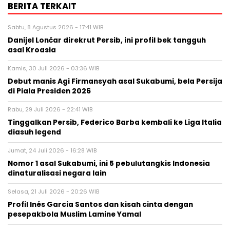
BERITA TERKAIT
Sabtu, 8 Agustus 2026 - 17:41 WIB
Danijel Lončar direkrut Persib, ini profil bek tangguh
asal Kroasia
Kamis, 30 Juli 2026 - 03:36 WIB
Debut manis Agi Firmansyah asal Sukabumi, bela Persija
di Piala Presiden 2026
Rabu, 29 Juli 2026 - 22:41 WIB
Tinggalkan Persib, Federico Barba kembali ke Liga Italia
diasuh legend
Jumat, 24 Juli 2026 - 16:28 WIB
Nomor 1 asal Sukabumi, ini 5 pebulutangkis Indonesia
dinaturalisasi negara lain
Selasa, 21 Juli 2026 - 20:26 WIB
Profil Inés Garcia Santos dan kisah cinta dengan
pesepakbola Muslim Lamine Yamal