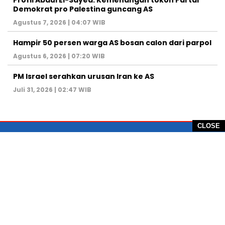
Profil Abdul El-Sayed: Kemenangan tokoh Partai
Demokrat pro Palestina guncang AS
Agustus 7, 2026 | 04:07 WIB
Hampir 50 persen warga AS bosan calon dari parpol
Agustus 6, 2026 | 07:20 WIB
PM Israel serahkan urusan Iran ke AS
Juli 31, 2026 | 02:47 WIB
CLOSE
PT Global Vision Multimedia
Alamat Redaksi: Griya Benda Asri Blok CE12,
Jl. Sakura IV, RT 02/12, Desa Benda
Kecamatan Cicurug, Kabupaten Sukabumi, 43359,
Jawa Barat, Indonesia
Hotline: +62 811-1011-9123
Telp. 0266-743 1518
e-Mail:
sukabumiheadlines@gmail.com