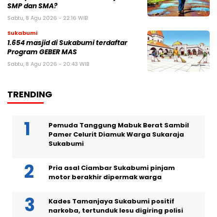
SMP dan SMA?
Sabtu, 8 Agu 2026 - 22:16 WIB
Sukabumi
1.654 masjid di Sukabumi terdaftar
Program GEBER MAS
Sabtu, 8 Agu 2026 - 20:43 WIB
TRENDING
Pemuda Tanggung Mabuk Berat Sambil
Pamer Celurit Diamuk Warga Sukaraja
Sukabumi
Pria asal Ciambar Sukabumi pinjam
motor berakhir dipermak warga
Kades Tamanjaya Sukabumi positif
narkoba, tertunduk lesu digiring polisi