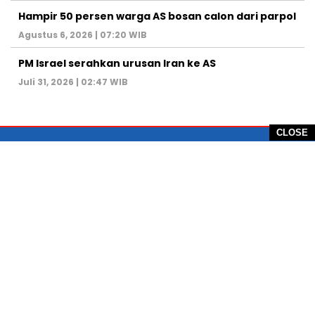
Hampir 50 persen warga AS bosan calon dari parpol
Agustus 6, 2026 | 07:20 WIB
PM Israel serahkan urusan Iran ke AS
Juli 31, 2026 | 02:47 WIB
CLOSE
PT Global Vision Multimedia
Alamat Redaksi: Griya Benda Asri Blok CE12,
Jl. Sakura IV, RT 02/12, Desa Benda
Kecamatan Cicurug, Kabupaten Sukabumi, 43359,
Jawa Barat, Indonesia
Hotline: +62 811-1011-9123
Telp. 0266-743 1518
e-Mail:
sukabumiheadlines@gmail.com