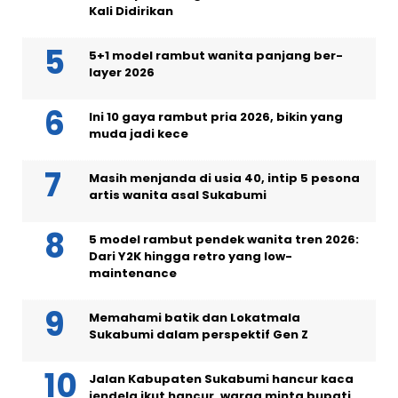
Kali Didirikan
5+1 model rambut wanita panjang ber-
layer 2026
Ini 10 gaya rambut pria 2026, bikin yang
muda jadi kece
Masih menjanda di usia 40, intip 5 pesona
artis wanita asal Sukabumi
5 model rambut pendek wanita tren 2026:
Dari Y2K hingga retro yang low-
maintenance
Memahami batik dan Lokatmala
Sukabumi dalam perspektif Gen Z
Jalan Kabupaten Sukabumi hancur kaca
jendela ikut hancur, warga minta bupati