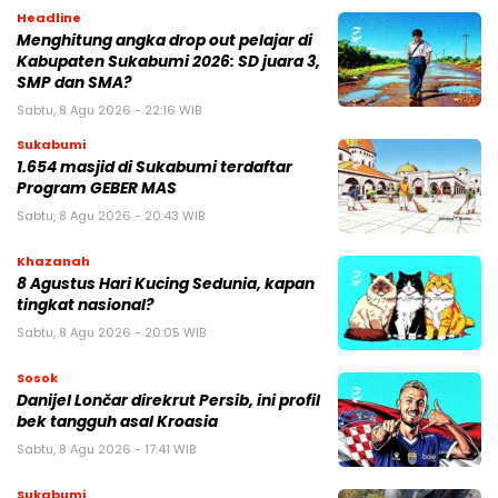
Headline
Menghitung angka drop out pelajar di
Kabupaten Sukabumi 2026: SD juara 3,
SMP dan SMA?
Sabtu, 8 Agu 2026 - 22:16 WIB
Sukabumi
1.654 masjid di Sukabumi terdaftar
Program GEBER MAS
Sabtu, 8 Agu 2026 - 20:43 WIB
Khazanah
8 Agustus Hari Kucing Sedunia, kapan
tingkat nasional?
Sabtu, 8 Agu 2026 - 20:05 WIB
Sosok
Danijel Lončar direkrut Persib, ini profil
bek tangguh asal Kroasia
Sabtu, 8 Agu 2026 - 17:41 WIB
Sukabumi