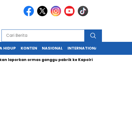
A HIDUP
KONTEN
NASIONAL
INTERNATIONAL
POLITIK
HU
aporkan ormas ganggu pabrik ke Kapolri
Cabup dan Cawali S