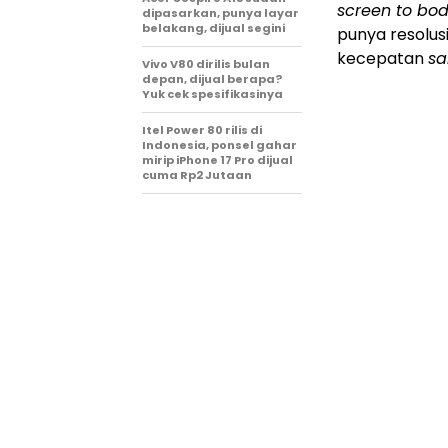
screen to bo
dipasarkan, punya layar
belakang, dijual segini
punya resolus
kecepatan
sa
Vivo V80 dirilis bulan
depan, dijual berapa?
Yuk cek spesifikasinya
Itel Power 80 rilis di
Indonesia, ponsel gahar
mirip iPhone 17 Pro dijual
cuma Rp2 Jutaan