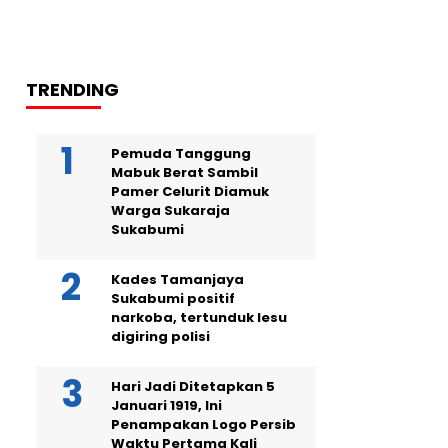
TRENDING
Pemuda Tanggung
Mabuk Berat Sambil
Pamer Celurit Diamuk
Warga Sukaraja
Sukabumi
Kades Tamanjaya
Sukabumi positif
narkoba, tertunduk lesu
digiring polisi
Hari Jadi Ditetapkan 5
Januari 1919, Ini
Penampakan Logo Persib
Waktu Pertama Kali