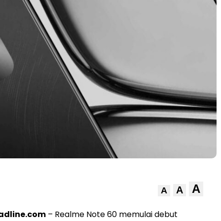
A
A
A
adline.com
– Realme Note 60 memulai debut