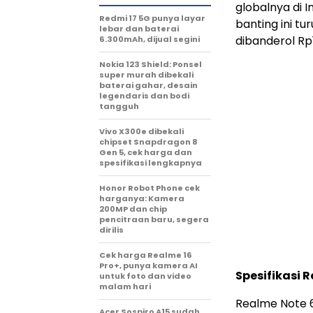
globalnya di 
Redmi 17 5G punya layar
banting ini t
lebar dan baterai
dibanderol Rp1
6.300mAh, dijual segini
Nokia 123 Shield: Ponsel
super murah dibekali
baterai gahar, desain
legendaris dan bodi
tangguh
Vivo X300e dibekali
chipset Snapdragon 8
Gen 5, cek harga dan
spesifikasi lengkapnya
Honor Robot Phone cek
harganya: Kamera
200MP dan chip
pencitraan baru, segera
dirilis
Cek harga Realme 16
Pro+, punya kamera AI
Spesifikasi 
untuk foto dan video
malam hari
Realme Note 6
Acer Sospiro A15 sudah