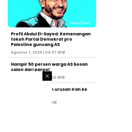
Profil Abdul El-Sayed: Kemenangan
tokoh Partai Demokrat pro
Palestine guncang AS
Agustus 7, 2026 | 04:07 WIB
Hampir 50 persen warga AS bosan
calon dari parpol
Agustus 6, 2026 | 07:20 WIB
PM Israel serahkan urusan Iran ke
AS
Juli 31, 2026 | 02:47 WIB