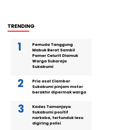
TRENDING
Pemuda Tanggung
Mabuk Berat Sambil
Pamer Celurit Diamuk
Warga Sukaraja
Sukabumi
Pria asal Ciambar
Sukabumi pinjam motor
berakhir dipermak warga
Kades Tamanjaya
Sukabumi positif
narkoba, tertunduk lesu
digiring polisi