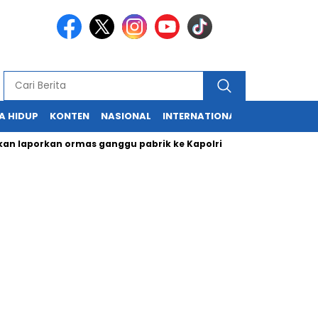
A HIDUP
KONTEN
NASIONAL
INTERNATIONAL
POLITIK
HU
porkan ormas ganggu pabrik ke Kapolri
Cabup dan Cawali Suk