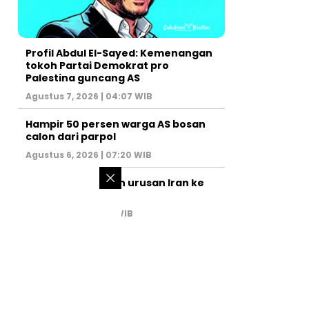
Profil Abdul El-Sayed: Kemenangan
tokoh Partai Demokrat pro
Palestina guncang AS
Agustus 7, 2026 | 04:07 WIB
Hampir 50 persen warga AS bosan
calon dari parpol
Agustus 6, 2026 | 07:20 WIB
PM Israel serahkan urusan Iran ke
AS
Juli 31, 2026 | 02:47 WIB