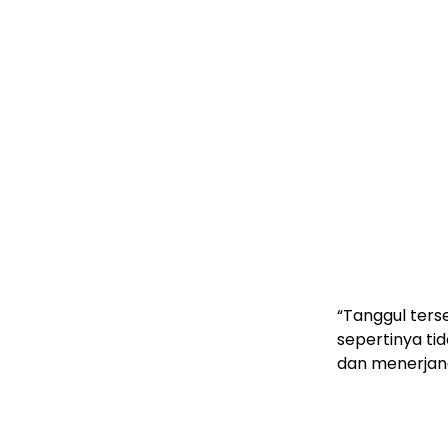
“Tanggul ters
sepertinya ti
dan menerjang