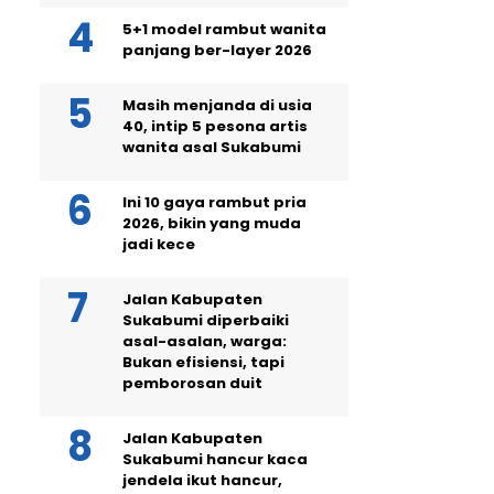
5+1 model rambut wanita
panjang ber-layer 2026
Masih menjanda di usia
40, intip 5 pesona artis
wanita asal Sukabumi
Ini 10 gaya rambut pria
2026, bikin yang muda
jadi kece
Jalan Kabupaten
Sukabumi diperbaiki
asal-asalan, warga:
Bukan efisiensi, tapi
pemborosan duit
Jalan Kabupaten
Sukabumi hancur kaca
jendela ikut hancur,