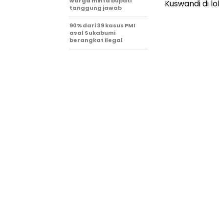
warga minta bupati
Kuswandi di l
tanggung jawab
90% dari 39 kasus PMI
asal Sukabumi
berangkat ilegal