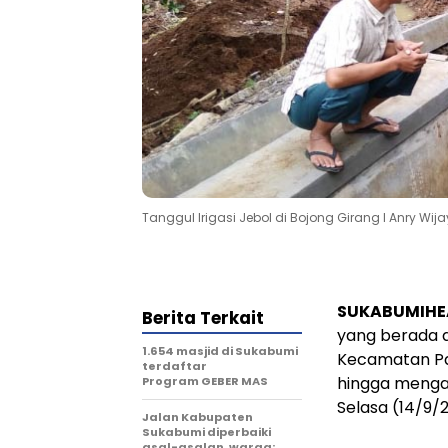
Tanggul Irigasi Jebol di Bojong Girang I Anry Wij
SUKABUMIHE
Berita Terkait
yang berada d
1.654 masjid di Sukabumi
Kecamatan Pa
terdaftar
hingga menga
Program GEBER MAS
Selasa (14/9/2
Jalan Kabupaten
Sukabumi diperbaiki
asal-asalan, warga: