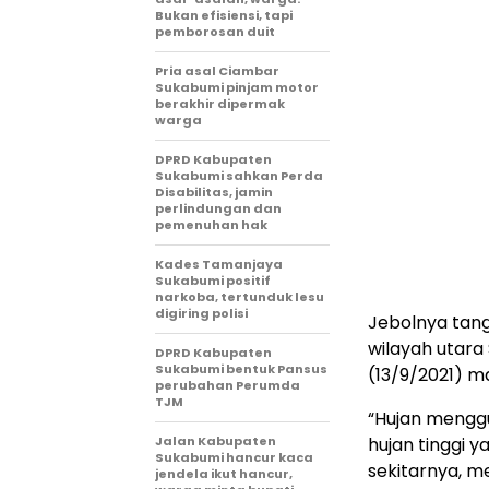
Bukan efisiensi, tapi
pemborosan duit
Pria asal Ciambar
Sukabumi pinjam motor
berakhir dipermak
warga
DPRD Kabupaten
Sukabumi sahkan Perda
Disabilitas, jamin
perlindungan dan
pemenuhan hak
Kades Tamanjaya
Sukabumi positif
narkoba, tertunduk lesu
digiring polisi
Jebolnya tang
wilayah utara
DPRD Kabupaten
Sukabumi bentuk Pansus
(13/9/2021) m
perubahan Perumda
TJM
“Hujan menggu
Jalan Kabupaten
hujan tinggi 
Sukabumi hancur kaca
sekitarnya, m
jendela ikut hancur,