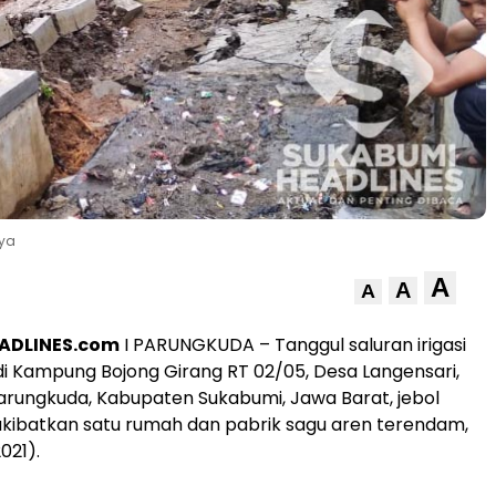
aya
A
A
A
ADLINES.com
I PARUNGKUDA – Tanggul saluran irigasi
i Kampung Bojong Girang RT 02/05, Desa Langensari,
rungkuda, Kabupaten Sukabumi, Jawa Barat, jebol
kibatkan satu rumah dan pabrik sagu aren terendam,
021).