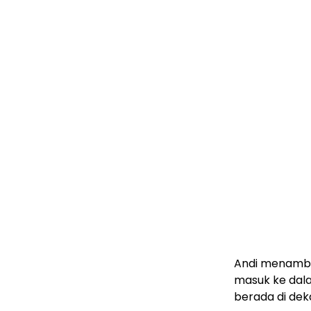
Andi menambah
masuk ke dala
berada di deka