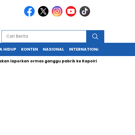
A HIDUP
KONTEN
NASIONAL
INTERNATIONAL
POLITIK
HU
aporkan ormas ganggu pabrik ke Kapolri
Cabup dan Cawali S