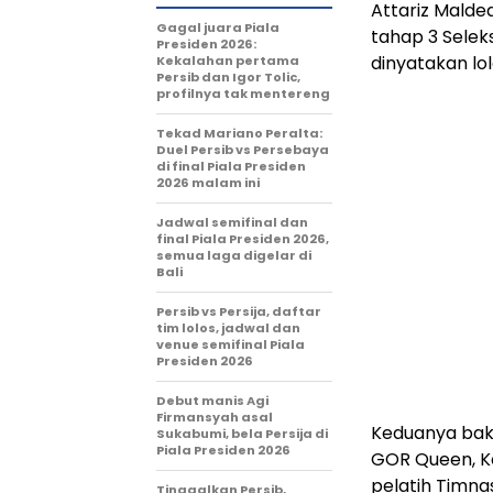
Attariz Malde
Gagal juara Piala
tahap 3 Selek
Presiden 2026:
dinyatakan lol
Kekalahan pertama
Persib dan Igor Tolic,
profilnya tak mentereng
Tekad Mariano Peralta:
Duel Persib vs Persebaya
di final Piala Presiden
2026 malam ini
Jadwal semifinal dan
final Piala Presiden 2026,
semua laga digelar di
Bali
Persib vs Persija, daftar
tim lolos, jadwal dan
venue semifinal Piala
Presiden 2026
Debut manis Agi
Firmansyah asal
Keduanya baka
Sukabumi, bela Persija di
Piala Presiden 2026
GOR Queen, Ko
pelatih Timna
Tinggalkan Persib,