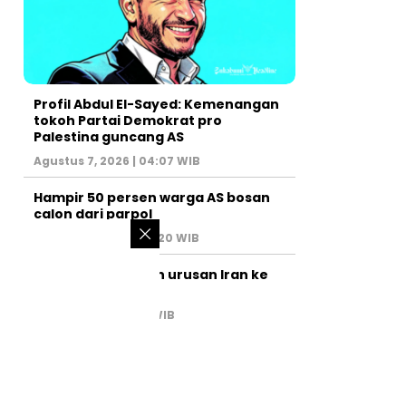
Profil Abdul El-Sayed: Kemenangan
tokoh Partai Demokrat pro
Palestina guncang AS
Agustus 7, 2026 | 04:07 WIB
Hampir 50 persen warga AS bosan
calon dari parpol
Agustus 6, 2026 | 07:20 WIB
PM Israel serahkan urusan Iran ke
AS
Juli 31, 2026 | 02:47 WIB