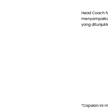
Head Coach fu
menyampaikan 
yang ditunjuk
“Capaian ini m