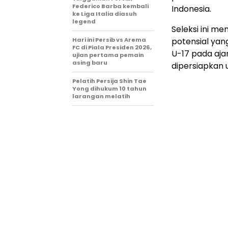
Federico Barba kembali
Indonesia.
ke Liga Italia diasuh
legend
Seleksi ini m
Hari ini Persib vs Arema
potensial yan
FC di Piala Presiden 2026,
U-17 pada aja
ujian pertama pemain
asing baru
dipersiapkan 
Pelatih Persija Shin Tae
Yong dihukum 10 tahun
larangan melatih