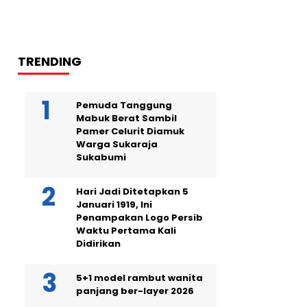
TRENDING
Pemuda Tanggung
Mabuk Berat Sambil
Pamer Celurit Diamuk
Warga Sukaraja
Sukabumi
Hari Jadi Ditetapkan 5
Januari 1919, Ini
Penampakan Logo Persib
Waktu Pertama Kali
Didirikan
5+1 model rambut wanita
panjang ber-layer 2026