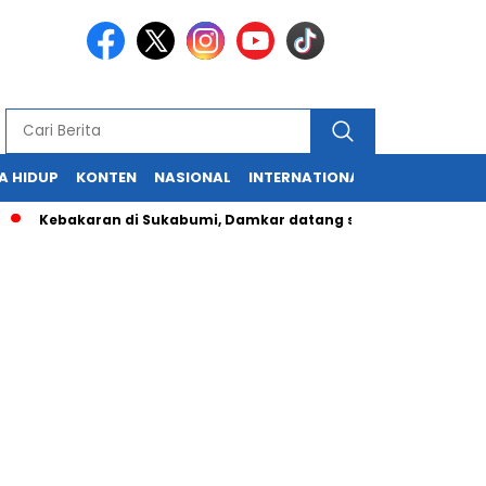
A HIDUP
KONTEN
NASIONAL
INTERNATIONAL
POLITIK
HU
bakaran di Sukabumi, Damkar datang saat api sudah hanguska