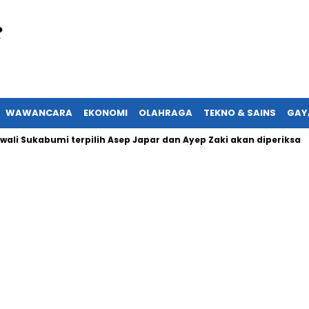
WAWANCARA
EKONOMI
OLAHRAGA
TEKNO & SAINS
GAY
abumi terpilih Asep Japar dan Ayep Zaki akan diperiksa
Ke