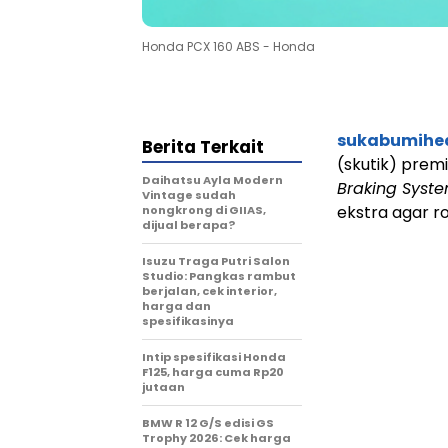
Honda PCX 160 ABS - Honda
sukabumihe
Berita Terkait
(skutik) pre
Daihatsu Ayla Modern
Braking Syst
Vintage sudah
ekstra agar 
nongkrong di GIIAS,
dijual berapa?
Isuzu Traga Putri Salon
Studio: Pangkas rambut
berjalan, cek interior,
harga dan
spesifikasinya
Intip spesifikasi Honda
F125, harga cuma Rp20
jutaan
BMW R 12 G/S edisi GS
Trophy 2026: Cek harga