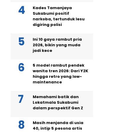
Kades Tamanjaya
Sukabumi positif
narkoba, tertunduk lesu
digiring polisi
Ini 10 gaya rambut pria
2026, bikin yang muda
jadi kece
5 model rambut pendek
wanita tren 2026: Dari Y2K
hingga retro yang low-
maintenance
Memahami batik dan
Lokatmala Sukabumi
dalam perspektif Gen Z
Masih menjanda di usia
40, intip 5 pesona artis