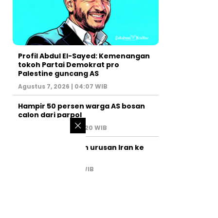
Profil Abdul El-Sayed: Kemenangan
tokoh Partai Demokrat pro
Palestine guncang AS
Agustus 7, 2026 | 04:07 WIB
Hampir 50 persen warga AS bosan
calon dari parpol
Agustus 6, 2026 | 07:20 WIB
PM Israel serahkan urusan Iran ke
AS
Juli 31, 2026 | 02:47 WIB