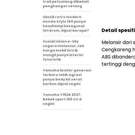
trail petualang dibekali
penghangat setang
Skutik retro modern
Honda Stylo 160 punya
headlamp hexagonal
Detail spesi
list krom, dijual berapa?
Suzuki Vision e-Sky
Melansir dari
segera meluncur, cek
Cengkareng ha
harga mobil listrik
mungil punya interior
ABS dibandero
futuristik
tertinggi den
Yamaha Exciter generasi
terbaru lebih agresif,
punya body kit serat
karbon dijual segini
Yamaha Y15ZR 2027:
Bebek sport 150 CC dijual
segini