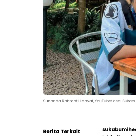
Sunanda Rahmat Hidayat, YouTuber asal Sukabu
sukabumihea
Berita Terkait