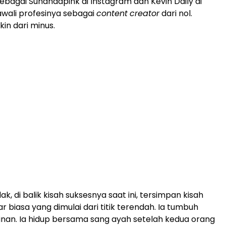
sebagai Sunandapink di Instagram dan Kevin Daily di
wali profesinya sebagai
content
creator
dari nol.
in dari minus.
k, di balik kisah suksesnya saat ini, tersimpan kisah
r biasa yang dimulai dari titik terendah. Ia tumbuh
nan. Ia hidup bersama sang ayah setelah kedua orang