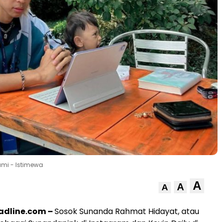
mi - Istimewa
A
A
A
dline.com –
Sosok Sunanda Rahmat Hidayat, atau