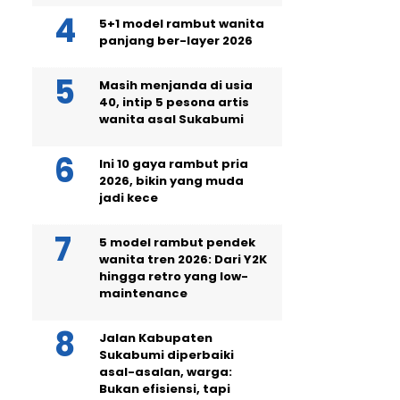
5+1 model rambut wanita
panjang ber-layer 2026
Masih menjanda di usia
40, intip 5 pesona artis
wanita asal Sukabumi
Ini 10 gaya rambut pria
2026, bikin yang muda
jadi kece
5 model rambut pendek
wanita tren 2026: Dari Y2K
hingga retro yang low-
maintenance
Jalan Kabupaten
Sukabumi diperbaiki
asal-asalan, warga:
Bukan efisiensi, tapi