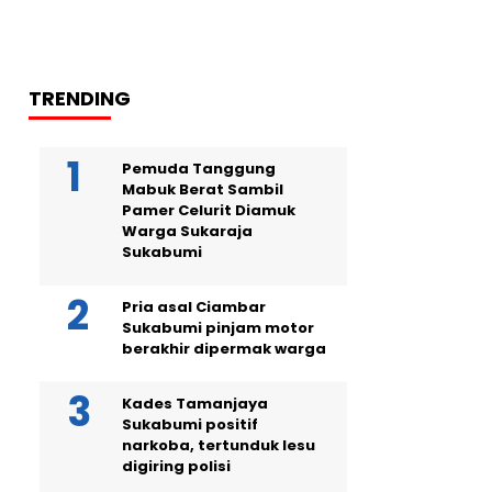
TRENDING
Pemuda Tanggung
Mabuk Berat Sambil
Pamer Celurit Diamuk
Warga Sukaraja
Sukabumi
Pria asal Ciambar
Sukabumi pinjam motor
berakhir dipermak warga
Kades Tamanjaya
Sukabumi positif
narkoba, tertunduk lesu
digiring polisi