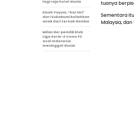
lagi raja hotel dunia
tuanya berpis
Kisah Yuyum, “Kartini”
Sementara itu
dari Sukabumi kuliahkan
anak dari ternak domba
Malaysia, dan
Miliarder pemilik klub
Liga Serie-A Como FC
asal Indonesia
meninggal dunia