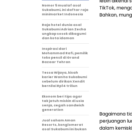
lebih dikenal 
Nomor 5 mualaf asal
TikTok, menga
Sukabumi, ini daftar raja
Bahkan, mungk
minimarket Indonesia
Raja hotel dunia asal
Sukabumi Adrian Zecha
ungkap sosok dikagumi
dan kota idaman
Inspirasi dari
Mohammad Rafi, pemilik
toko pensil di Grand
Bazaar Tehran
Tessa Wijaya, kisah
karier Wanita Sukabumi
sebelum dirikan Xendit
bernilai Rp14 triliun
Ekonom beri tips agar
tak jatuh miskin di usia
senja, cegah sandwich
generation
Bagaimana tida
perjuangan lua
Jual saham Aman
Resorts, konglomerat
dalam kemiski
asal Sukabumi ini bukan