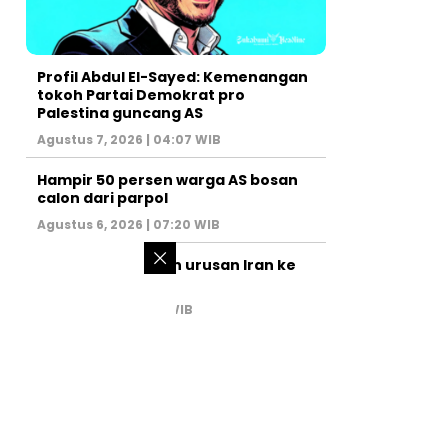
Profil Abdul El-Sayed: Kemenangan
tokoh Partai Demokrat pro
Palestina guncang AS
Agustus 7, 2026 | 04:07 WIB
Hampir 50 persen warga AS bosan
calon dari parpol
Agustus 6, 2026 | 07:20 WIB
PM Israel serahkan urusan Iran ke
AS
Juli 31, 2026 | 02:47 WIB