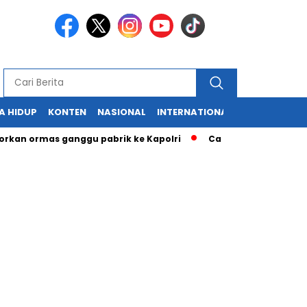
A HIDUP
KONTEN
NASIONAL
INTERNATIONAL
POLITIK
HU
ormas ganggu pabrik ke Kapolri
Cabup dan Cawali Sukabumi t