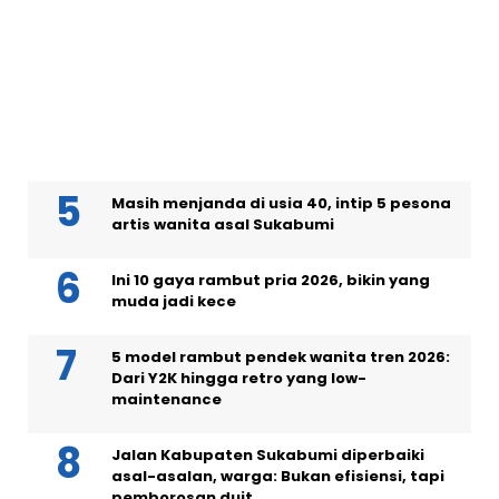
Kades Tamanjaya Sukabumi positif
narkoba, tertunduk lesu digiring polisi
5+1 model rambut wanita panjang ber-
layer 2026
Masih menjanda di usia 40, intip 5 pesona
artis wanita asal Sukabumi
Ini 10 gaya rambut pria 2026, bikin yang
muda jadi kece
5 model rambut pendek wanita tren 2026:
Dari Y2K hingga retro yang low-
maintenance
Jalan Kabupaten Sukabumi diperbaiki
asal-asalan, warga: Bukan efisiensi, tapi
pemborosan duit