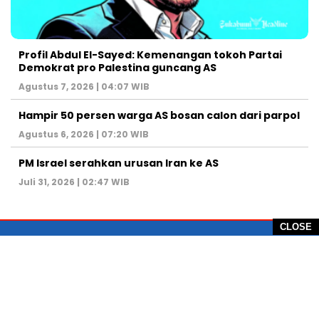
Profil Abdul El-Sayed: Kemenangan tokoh Partai
Demokrat pro Palestina guncang AS
Agustus 7, 2026 | 04:07 WIB
Hampir 50 persen warga AS bosan calon dari parpol
Agustus 6, 2026 | 07:20 WIB
PM Israel serahkan urusan Iran ke AS
Juli 31, 2026 | 02:47 WIB
CLOSE
PT Global Vision Multimedia
Alamat Redaksi: Griya Benda Asri Blok CE12,
Jl. Sakura IV, RT 02/12, Desa Benda
Kecamatan Cicurug, Kabupaten Sukabumi, 43359,