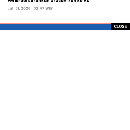
PM Israel serahkan urusan Iran ke AS
Juli 31, 2026 | 02:47 WIB
CLOSE
PT Global Vision Multimedia
Alamat Redaksi: Griya Benda Asri Blok CE12,
Jl. Sakura IV, RT 02/12, Desa Benda
Kecamatan Cicurug, Kabupaten Sukabumi, 43359,
Jawa Barat, Indonesia
Hotline: +62 811-1011-9123
Telp. 0266-743 1518
e-Mail:
sukabumiheadlines@gmail.com
PEDOMAN PEMBERITAAN MEDIA SIBER
KONTAK
PRIVACY POLICE
KODE ETIK
TENTANG SUKABUMI HEADLINE