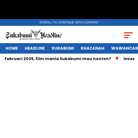
SCROLL TO CONTINUE WITH CONTENT
HOME
HEADLINE
SUKABUMI
KHAZANAH
WAWANCAR
ng Februari 2025, film mania Sukabumi mau nonton?
Investas