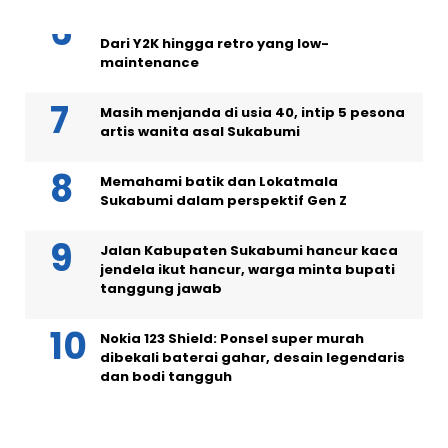
5 model rambut pendek wanita tren 2026:
Dari Y2K hingga retro yang low-
maintenance
Masih menjanda di usia 40, intip 5 pesona
artis wanita asal Sukabumi
Memahami batik dan Lokatmala
Sukabumi dalam perspektif Gen Z
Jalan Kabupaten Sukabumi hancur kaca
jendela ikut hancur, warga minta bupati
tanggung jawab
Nokia 123 Shield: Ponsel super murah
dibekali baterai gahar, desain legendaris
dan bodi tangguh