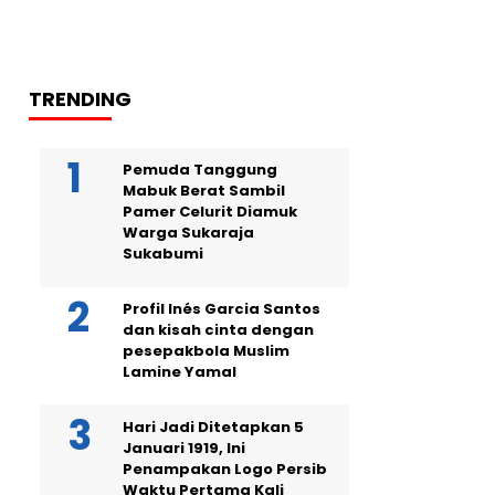
TRENDING
Pemuda Tanggung
Mabuk Berat Sambil
Pamer Celurit Diamuk
Warga Sukaraja
Sukabumi
Profil Inés Garcia Santos
dan kisah cinta dengan
pesepakbola Muslim
Lamine Yamal
Hari Jadi Ditetapkan 5
Januari 1919, Ini
Penampakan Logo Persib
Waktu Pertama Kali