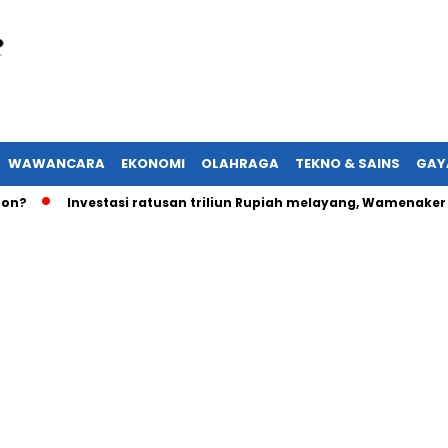
WAWANCARA
EKONOMI
OLAHRAGA
TEKNO & SAINS
GAY
?
Investasi ratusan triliun Rupiah melayang, Wamenaker ak