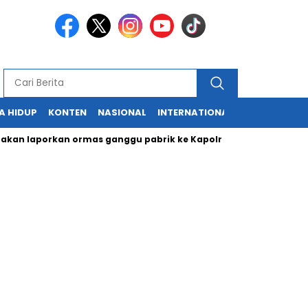
A HIDUP
KONTEN
NASIONAL
INTERNATIONAL
POLITIK
HU
an laporkan ormas ganggu pabrik ke Kapolri
Cabup dan Cawa