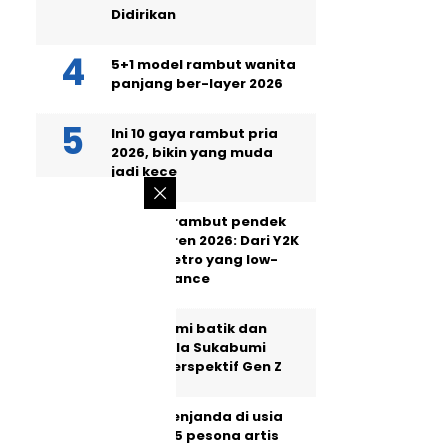
Didirikan
5+1 model rambut wanita
panjang ber-layer 2026
Ini 10 gaya rambut pria
2026, bikin yang muda
jadi kece
5 model rambut pendek
wanita tren 2026: Dari Y2K
hingga retro yang low-
maintenance
Memahami batik dan
Lokatmala Sukabumi
dalam perspektif Gen Z
Masih menjanda di usia
40, intip 5 pesona artis