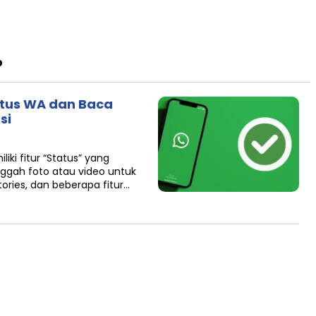
p
atus WA dan Baca
si
i fitur “Status” yang
ah foto atau video untuk
tories, dan beberapa fitur…