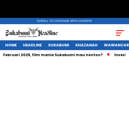
SCROLL TO CONTINUE WITH CONTENT
HOME
HEADLINE
SUKABUMI
KHAZANAH
WAWANCAR
g Februari 2025, film mania Sukabumi mau nonton?
Investas