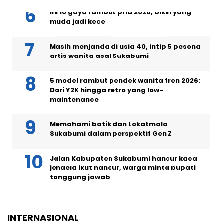
Ini 10 gaya rambut pria 2026, bikin yang
muda jadi kece
Masih menjanda di usia 40, intip 5 pesona
artis wanita asal Sukabumi
5 model rambut pendek wanita tren 2026:
Dari Y2K hingga retro yang low-
maintenance
Memahami batik dan Lokatmala
Sukabumi dalam perspektif Gen Z
Jalan Kabupaten Sukabumi hancur kaca
jendela ikut hancur, warga minta bupati
tanggung jawab
INTERNASIONAL