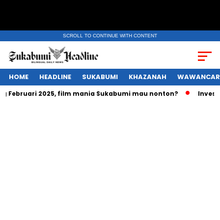
SCROLL TO CONTINUE WITH CONTENT
HOME
HEADLINE
SUKABUMI
KHAZANAH
WAWANCAR
ng Februari 2025, film mania Sukabumi mau nonton?
Investa