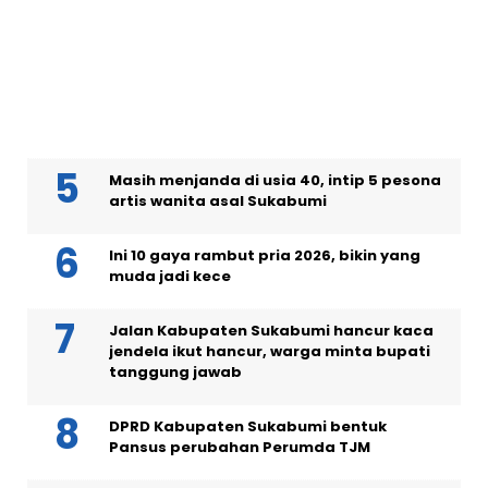
Kades Tamanjaya Sukabumi positif
narkoba, tertunduk lesu digiring polisi
5+1 model rambut wanita panjang ber-
layer 2026
Masih menjanda di usia 40, intip 5 pesona
artis wanita asal Sukabumi
Ini 10 gaya rambut pria 2026, bikin yang
muda jadi kece
Jalan Kabupaten Sukabumi hancur kaca
jendela ikut hancur, warga minta bupati
tanggung jawab
DPRD Kabupaten Sukabumi bentuk
Pansus perubahan Perumda TJM