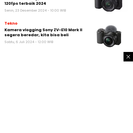
120fps terbaik 2024
Senin, 23 Desember 2024 - 10:00 WIB
Tekno
Kamera vlogging Sony ZV-E10 Mark II
segera beredar, kita bisa beli
Sabtu, 6 Juli 2024 - 12:00 WIB
TRENDING
Pemuda Tanggung Mabuk Berat Sambil
Pamer Celurit Diamuk Warga Sukaraja
Sukabumi
Pria asal Ciambar Sukabumi pinjam
motor berakhir dipermak warga