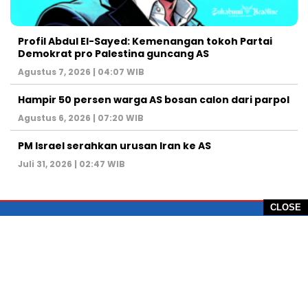
Profil Abdul El-Sayed: Kemenangan tokoh Partai
Demokrat pro Palestina guncang AS
Agustus 7, 2026 | 04:07 WIB
Hampir 50 persen warga AS bosan calon dari parpol
Agustus 6, 2026 | 07:20 WIB
PM Israel serahkan urusan Iran ke AS
Juli 31, 2026 | 02:47 WIB
CLOSE
PT Global Vision Multimedia
Alamat Redaksi: Griya Benda Asri Blok CE12,
Jl. Sakura IV, RT 02/12, Desa Benda
Kecamatan Cicurug, Kabupaten Sukabumi, 43359,
Jawa Barat, Indonesia