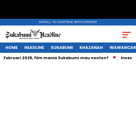
SCROLL TO CONTINUE WITH CONTENT
HOME
HEADLINE
SUKABUMI
KHAZANAH
WAWANCAR
g Februari 2025, film mania Sukabumi mau nonton?
Investas