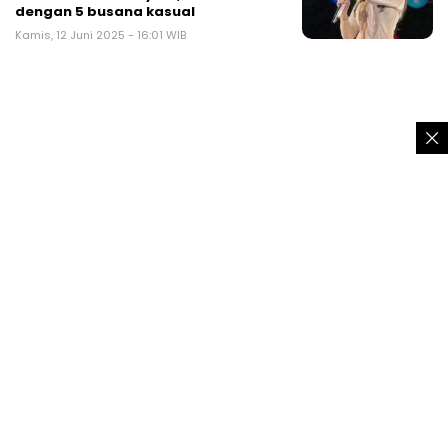
dengan 5 busana kasual
Kamis, 12 Juni 2025 - 16:01 WIB
TRENDING
Pemuda Tanggung Mabuk Berat Sambil
Pamer Celurit Diamuk Warga Sukaraja
Sukabumi
Pria asal Ciambar Sukabumi pinjam
motor berakhir dipermak warga
Kades Tamanjaya Sukabumi positif
narkoba, tertunduk lesu digiring polisi
5+1 model rambut wanita panjang ber-