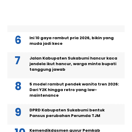
layer 2026
Masih menjanda di usia 40, intip 5 pesona
artis wanita asal Sukabumi
Ini 10 gaya rambut pria 2026, bikin yang
muda jadi kece
Jalan Kabupaten Sukabumi hancur kaca
jendela ikut hancur, warga minta bupati
tanggung jawab
5 model rambut pendek wanita tren 2026:
Dari Y2K hingga retro yang low-
maintenance
DPRD Kabupaten Sukabumi bentuk
Pansus perubahan Perumda TJM
Kemendikdasmen guyur Pemkab