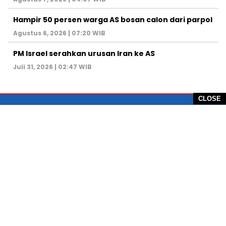
Hampir 50 persen warga AS bosan calon dari parpol
Agustus 6, 2026 | 07:20 WIB
PM Israel serahkan urusan Iran ke AS
Juli 31, 2026 | 02:47 WIB
CLOSE
PT Global Vision Multimedia
Alamat Redaksi: Griya Benda Asri Blok CE12,
Jl. Sakura IV, RT 02/12, Desa Benda
Kecamatan Cicurug, Kabupaten Sukabumi, 43359,
Jawa Barat, Indonesia
Hotline: +62 811-1011-9123
Telp. 0266-743 1518
e-Mail:
sukabumiheadlines@gmail.com