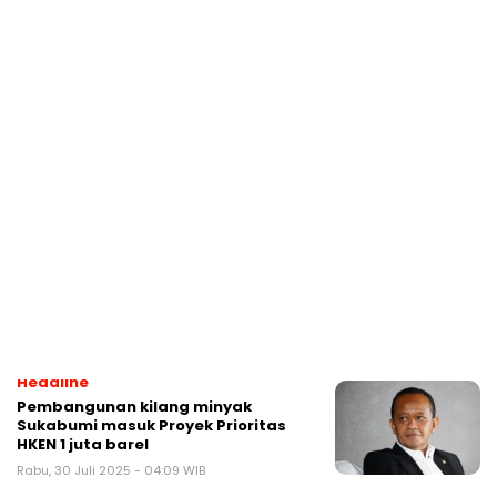
Teknologi
Mengenal kilang modular yang akan
dibangun Danantara di Sukabumi
Senin, 18 Agustus 2025 - 22:13 WIB
Ekonomi
Bangun kilang minyak Sukabumi,
Danantara gandeng 3 perusahaan
AS ini
Jumat, 8 Agustus 2025 - 03:59 WIB
Ekonomi
Ternyata ini tujuan kilang minyak
Sukabumi dibangun
Minggu, 3 Agustus 2025 - 03:46 WIB
Headline
Pembangunan kilang minyak
Sukabumi masuk Proyek Prioritas
HKEN 1 juta barel
Rabu, 30 Juli 2025 - 04:09 WIB