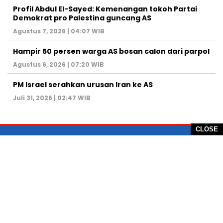
Profil Abdul El-Sayed: Kemenangan tokoh Partai
Demokrat pro Palestina guncang AS
Agustus 7, 2026 | 04:07 WIB
Hampir 50 persen warga AS bosan calon dari parpol
Agustus 6, 2026 | 07:20 WIB
PM Israel serahkan urusan Iran ke AS
Juli 31, 2026 | 02:47 WIB
CLOSE
PT Global Vision Multimedia
Alamat Redaksi: Griya Benda Asri Blok CE12,
Jl. Sakura IV, RT 02/12, Desa Benda
Kecamatan Cicurug, Kabupaten Sukabumi, 43359,
Jawa Barat, Indonesia
Hotline: +62 811-1011-9123
Telp. 0266-743 1518