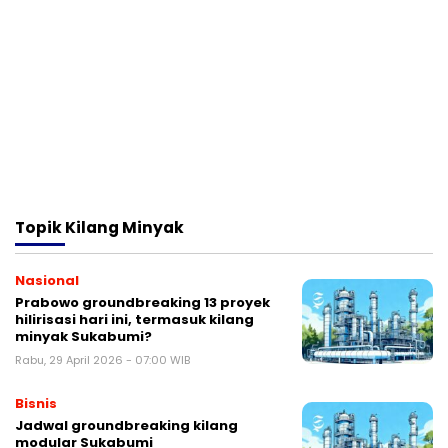
Topik
Kilang Minyak
Nasional
Prabowo groundbreaking 13 proyek
hilirisasi hari ini, termasuk kilang
minyak Sukabumi?
Rabu, 29 April 2026 - 07:00 WIB
Bisnis
Jadwal groundbreaking kilang
modular Sukabumi