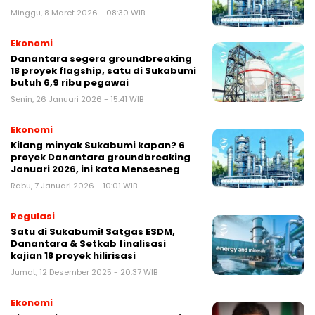
Minggu, 8 Maret 2026 - 08:30 WIB
Ekonomi
Danantara segera groundbreaking
18 proyek flagship, satu di Sukabumi
butuh 6,9 ribu pegawai
Senin, 26 Januari 2026 - 15:41 WIB
Ekonomi
Kilang minyak Sukabumi kapan? 6
proyek Danantara groundbreaking
Januari 2026, ini kata Mensesneg
Rabu, 7 Januari 2026 - 10:01 WIB
Regulasi
Satu di Sukabumi! Satgas ESDM,
Danantara & Setkab finalisasi
kajian 18 proyek hilirisasi
Jumat, 12 Desember 2025 - 20:37 WIB
Ekonomi