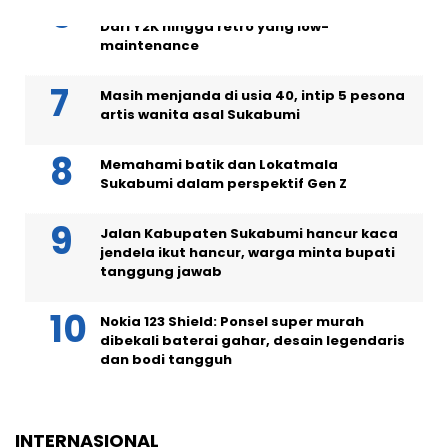
5 model rambut pendek wanita tren 2026:
Dari Y2K hingga retro yang low-
maintenance
Masih menjanda di usia 40, intip 5 pesona
artis wanita asal Sukabumi
Memahami batik dan Lokatmala
Sukabumi dalam perspektif Gen Z
Jalan Kabupaten Sukabumi hancur kaca
jendela ikut hancur, warga minta bupati
tanggung jawab
Nokia 123 Shield: Ponsel super murah
dibekali baterai gahar, desain legendaris
dan bodi tangguh
INTERNASIONAL