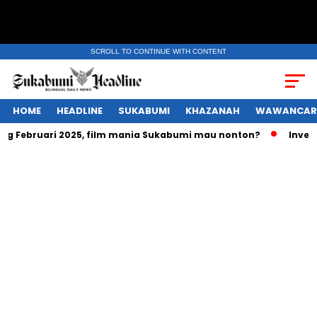
SCROLL TO CONTINUE WITH CONTENT
HOME
HEADLINE
SUKABUMI
KHAZANAH
WAWANCAR
ang Februari 2025, film mania Sukabumi mau nonton?
Investa