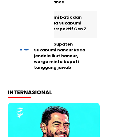
maintenance
Memahami batik dan
Lokatmala Sukabumi
dalam perspektif Gen Z
Jalan Kabupaten
Sukabumi hancur kaca
jendela ikut hancur,
warga minta bupati
tanggung jawab
INTERNASIONAL