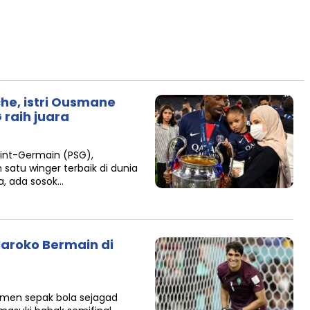
che, istri Ousmane
 raih juara
aint-Germain (PSG),
satu winger terbaik di dunia
a, ada sosok…
Maroko Bermain di
amen sepak bola sejagad