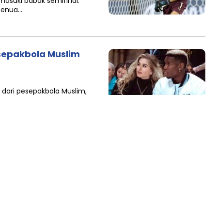
masuki babak semifinal.
 benua…
esepakbola Muslim
i dari pesepakbola Muslim,
 mengunggah momen dirinya
erambut pirang…
akbola Muslim Peraih
rupakan penghargaan sepak
iel Hanot (France Football).
 saat itu diadakan…