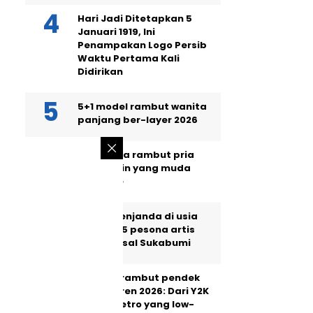
Hari Jadi Ditetapkan 5
Januari 1919, Ini
Penampakan Logo Persib
Waktu Pertama Kali
Didirikan
5+1 model rambut wanita
panjang ber-layer 2026
Ini 10 gaya rambut pria
2026, bikin yang muda
jadi kece
Masih menjanda di usia
40, intip 5 pesona artis
wanita asal Sukabumi
5 model rambut pendek
wanita tren 2026: Dari Y2K
hingga retro yang low-