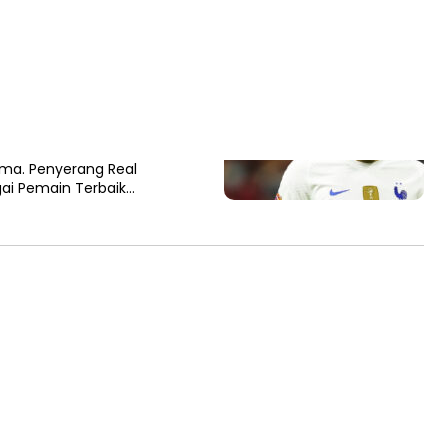
in Terbaik Prancis
 Kylian Mbappe dalam
ik Sepak Bola Prancis
ema. Penyerang Real
ai Pemain Terbaik…