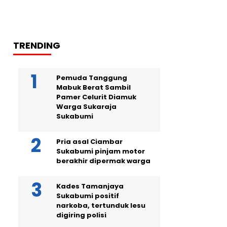
TRENDING
Pemuda Tanggung
Mabuk Berat Sambil
Pamer Celurit Diamuk
Warga Sukaraja
Sukabumi
Pria asal Ciambar
Sukabumi pinjam motor
berakhir dipermak warga
Kades Tamanjaya
Sukabumi positif
narkoba, tertunduk lesu
digiring polisi