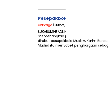
Pesepakbola Muslim Jadi Pema
Olahraga
| Jumat, 14 Januari 2022 - 10:46 WIB
SUKABUMIHEADLINES.com I Dominasi kecil
memenangkan penghargaan Pemain Terba
direbut pesepakbola Muslim, Karim Benz
Madrid itu menyabet penghargaan sebag