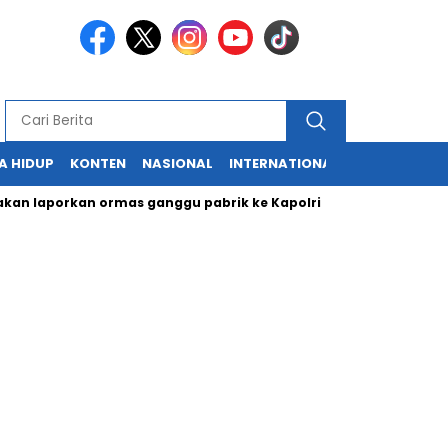
A HIDUP
KONTEN
NASIONAL
INTERNATIONAL
POLITIK
HU
n laporkan ormas ganggu pabrik ke Kapolri
Cabup dan Cawal