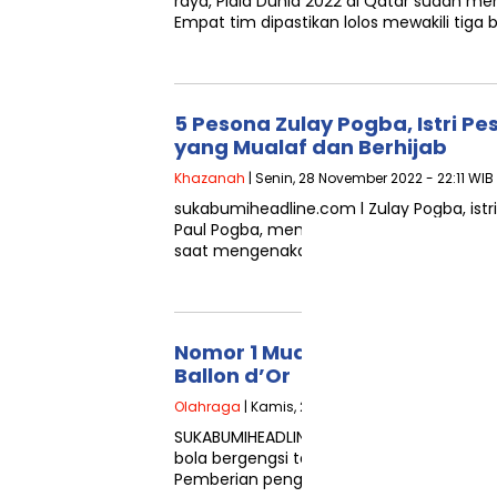
raya, Piala Dunia 2022 di Qatar sudah me
Empat tim dipastikan lolos mewakili tiga
5 Pesona Zulay Pogba, Istri P
yang Mualaf dan Berhijab
Khazanah
| Senin, 28 November 2022 - 22:11 WIB
sukabumiheadline.com l Zulay Pogba, istr
Paul Pogba, mencuri atensi publik usai
saat mengenakan hijab. Wanita cantik b
Nomor 1 Mualaf, Daftar Pesep
Ballon d’Or
Olahraga
| Kamis, 20 Oktober 2022 - 17:51 WIB
SUKABUMIHEADLINE.com l Ballon d’Or me
bola bergengsi tahunan yang digagas Gabr
Pemberian penghargaan Ballon d’Or yang