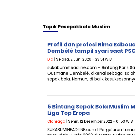
Topik
Pesepakbola Muslim
Profil dan profesi Rima Edbou
Dembélé tampil syari saat PSG
Dia
| Selasa, 2 Juni 2026 - 23:51 WIB
sukabumiheadline.com – Bintang Paris S
Ousmane Dembélé, dikenal sebagai salah 
sepak bola. Namun, di balik kesuksesanny
5 Bintang Sepak Bola Muslim 
Liga Top Eropa
Olahraga
| Senin, 12 Desember 2022 - 01:53 WIB
SUKABUMIHEADLINE.com l Pergelaran turn