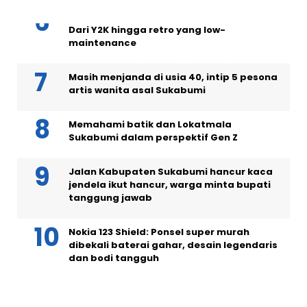
5 model rambut pendek wanita tren 2026:
Dari Y2K hingga retro yang low-
maintenance
Masih menjanda di usia 40, intip 5 pesona
artis wanita asal Sukabumi
Memahami batik dan Lokatmala
Sukabumi dalam perspektif Gen Z
Jalan Kabupaten Sukabumi hancur kaca
jendela ikut hancur, warga minta bupati
tanggung jawab
Nokia 123 Shield: Ponsel super murah
dibekali baterai gahar, desain legendaris
dan bodi tangguh