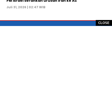
PM Israel serahkan urusan Iran ke AS
Juli 31, 2026 | 02:47 WIB
CLOSE
PT Global Vision Multimedia
Alamat Redaksi: Griya Benda Asri Blok CE12,
Jl. Sakura IV, RT 02/12, Desa Benda
Kecamatan Cicurug, Kabupaten Sukabumi, 43359,
Jawa Barat, Indonesia
Hotline: +62 811-1011-9123
Telp. 0266-743 1518
e-Mail:
sukabumiheadlines@gmail.com
PEDOMAN PEMBERITAAN MEDIA SIBER
KONTAK
PRIVACY POLICE
KODE ETIK
TENTANG SUKABUMI HEADLINE