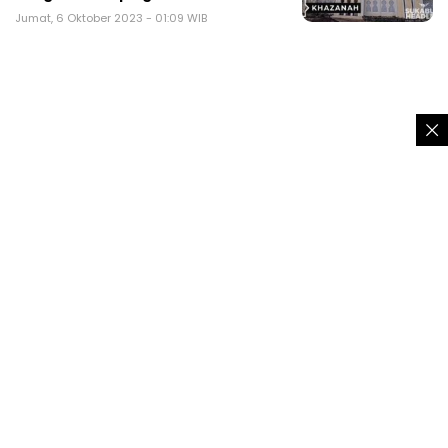
Jumat, 6 Oktober 2023 - 01:09 WIB
TRENDING
Pemuda Tanggung Mabuk Berat Sambil
Pamer Celurit Diamuk Warga Sukaraja
Sukabumi
Pria asal Ciambar Sukabumi pinjam
motor berakhir dipermak warga
Kades Tamanjaya Sukabumi positif
narkoba, tertunduk lesu digiring polisi
5+1 model rambut wanita panjang ber-
layer 2026