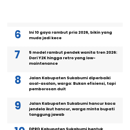
Masih menjanda di usia 40, intip 5 pesona
artis wanita asal Sukabumi
Ini 10 gaya rambut pria 2026, bikin yang
muda jadi kece
5 model rambut pendek wanita tren 2026:
Dari Y2K hingga retro yang low-
maintenance
Jalan Kabupaten Sukabumi diperbaiki
asal-asalan, warga: Bukan efisiensi, tapi
pemborosan duit
Jalan Kabupaten Sukabumi hancur kaca
jendela ikut hancur, warga minta bupati
tanggung jawab
DPRD Kabupaten Sukabumi bentuk