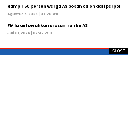
Hampir 50 persen warga AS bosan calon dari parpol
Agustus 6, 2026 | 07:20 WIB
PM Israel serahkan urusan Iran ke AS
Juli 31, 2026 | 02:47 WIB
CLOSE
PT Global Vision Multimedia
Alamat Redaksi: Griya Benda Asri Blok CE12,
Jl. Sakura IV, RT 02/12, Desa Benda
Kecamatan Cicurug, Kabupaten Sukabumi, 43359,
Jawa Barat, Indonesia
Hotline: +62 811-1011-9123
Telp. 0266-743 1518
e-Mail:
sukabumiheadlines@gmail.com