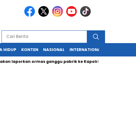
A HIDUP
KONTEN
NASIONAL
INTERNATIONAL
POLITIK
HU
an laporkan ormas ganggu pabrik ke Kapolri
Cabup dan Cawa