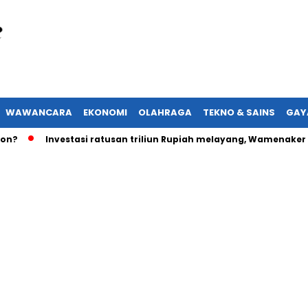
WAWANCARA
EKONOMI
OLAHRAGA
TEKNO & SAINS
GAY
?
Investasi ratusan triliun Rupiah melayang, Wamenaker ak