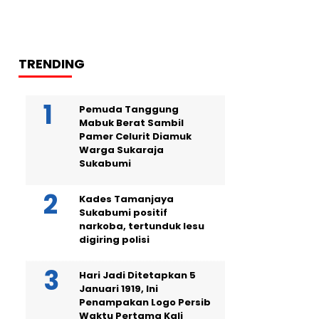
TRENDING
Pemuda Tanggung
Mabuk Berat Sambil
Pamer Celurit Diamuk
Warga Sukaraja
Sukabumi
Kades Tamanjaya
Sukabumi positif
narkoba, tertunduk lesu
digiring polisi
Hari Jadi Ditetapkan 5
Januari 1919, Ini
Penampakan Logo Persib
Waktu Pertama Kali