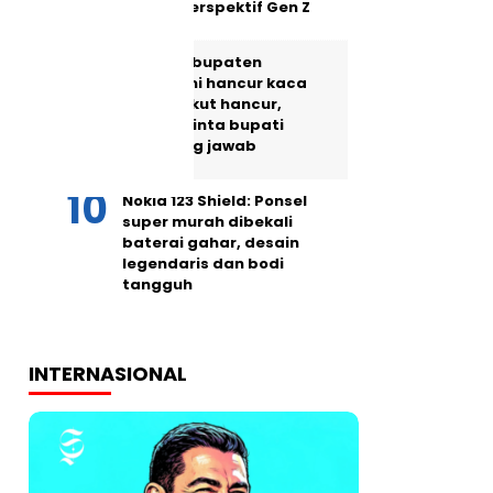
dalam perspektif Gen Z
Jalan Kabupaten
Sukabumi hancur kaca
jendela ikut hancur,
warga minta bupati
tanggung jawab
Nokia 123 Shield: Ponsel
super murah dibekali
baterai gahar, desain
legendaris dan bodi
tangguh
INTERNASIONAL