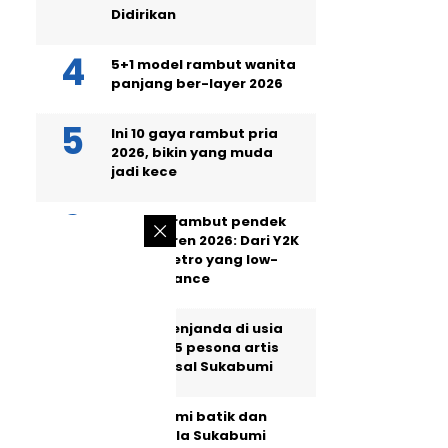
Didirikan
5+1 model rambut wanita
panjang ber-layer 2026
Ini 10 gaya rambut pria
2026, bikin yang muda
jadi kece
5 model rambut pendek
wanita tren 2026: Dari Y2K
hingga retro yang low-
maintenance
Masih menjanda di usia
40, intip 5 pesona artis
wanita asal Sukabumi
Memahami batik dan
Lokatmala Sukabumi