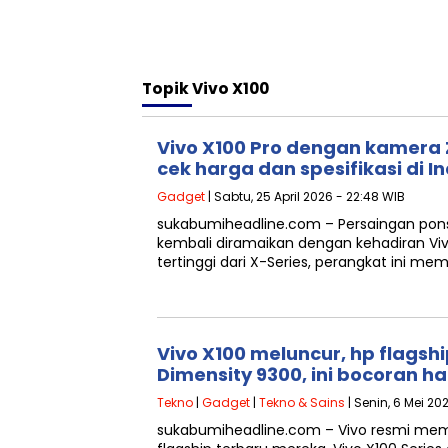
Topik
Vivo X100
Vivo X100 Pro dengan kamera Z
cek harga dan spesifikasi di I
Gadget
| Sabtu, 25 April 2026 - 22:48 WIB
sukabumiheadline.com – Persaingan ponse
kembali diramaikan dengan kehadiran Vivo 
tertinggi dari X-Series, perangkat ini m
Vivo X100 meluncur, hp flagsh
Dimensity 9300, ini bocoran h
Tekno
|
Gadget
|
Tekno & Sains
| Senin, 6 Mei 20
sukabumiheadline.com – Vivo resmi me