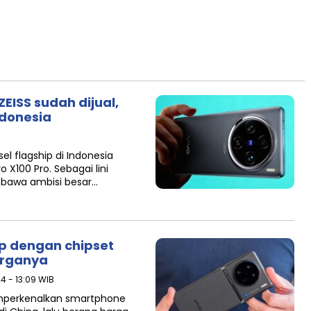
EISS sudah dijual,
ndonesia
l flagship di Indonesia
X100 Pro. Sebagai lini
embawa ambisi besar…
ip dengan chipset
arganya
24 - 13:09 WIB
mperkenalkan smartphone