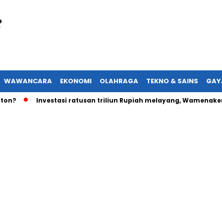
WAWANCARA
EKONOMI
OLAHRAGA
TEKNO & SAINS
GAY
?
Investasi ratusan triliun Rupiah melayang, Wamenaker ak