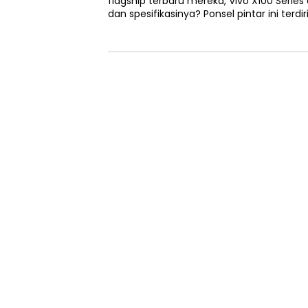
flagship terbaru mereka, Vivo X100 Series 
dan spesifikasinya? Ponsel pintar ini terdir