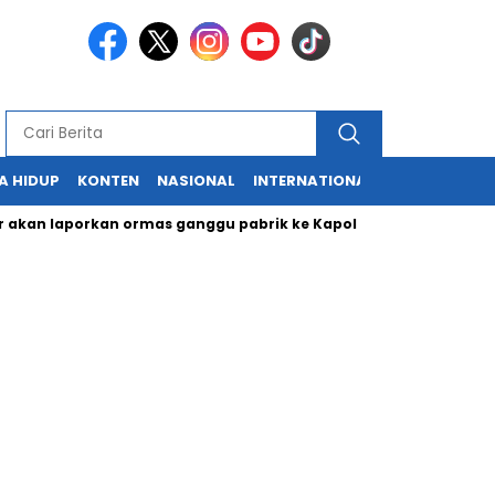
A HIDUP
KONTEN
NASIONAL
INTERNATIONAL
POLITIK
HU
an laporkan ormas ganggu pabrik ke Kapolri
Cabup dan Cawa