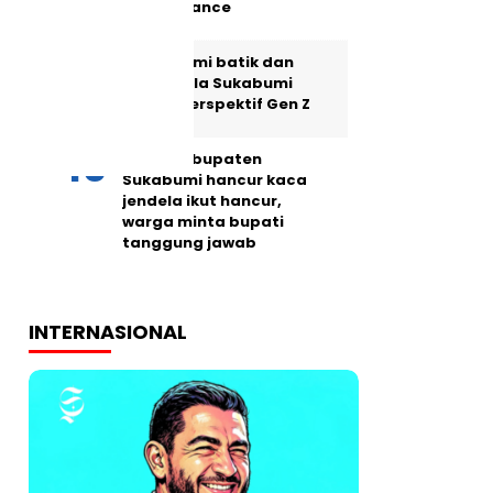
maintenance
Memahami batik dan
Lokatmala Sukabumi
dalam perspektif Gen Z
Jalan Kabupaten
Sukabumi hancur kaca
jendela ikut hancur,
warga minta bupati
tanggung jawab
INTERNASIONAL