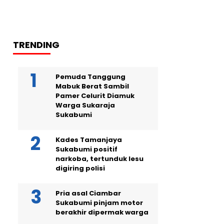
TRENDING
Pemuda Tanggung
Mabuk Berat Sambil
Pamer Celurit Diamuk
Warga Sukaraja
Sukabumi
Kades Tamanjaya
Sukabumi positif
narkoba, tertunduk lesu
digiring polisi
Pria asal Ciambar
Sukabumi pinjam motor
berakhir dipermak warga