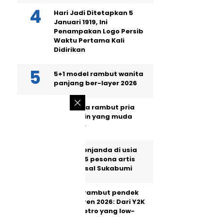
Hari Jadi Ditetapkan 5
Januari 1919, Ini
Penampakan Logo Persib
Waktu Pertama Kali
Didirikan
5+1 model rambut wanita
panjang ber-layer 2026
Ini 10 gaya rambut pria
2026, bikin yang muda
jadi kece
Masih menjanda di usia
40, intip 5 pesona artis
wanita asal Sukabumi
5 model rambut pendek
wanita tren 2026: Dari Y2K
hingga retro yang low-