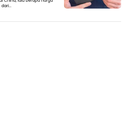
di China, lalu berapa harga
i dari…