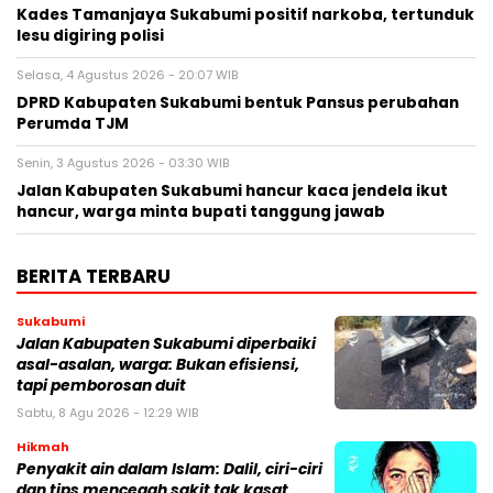
Kades Tamanjaya Sukabumi positif narkoba, tertunduk
lesu digiring polisi
Selasa, 4 Agustus 2026 - 20:07 WIB
DPRD Kabupaten Sukabumi bentuk Pansus perubahan
Perumda TJM
Senin, 3 Agustus 2026 - 03:30 WIB
Jalan Kabupaten Sukabumi hancur kaca jendela ikut
hancur, warga minta bupati tanggung jawab
BERITA TERBARU
Sukabumi
Jalan Kabupaten Sukabumi diperbaiki
asal-asalan, warga: Bukan efisiensi,
tapi pemborosan duit
Sabtu, 8 Agu 2026 - 12:29 WIB
Hikmah
Penyakit ain dalam Islam: Dalil, ciri-ciri
dan tips mencegah sakit tak kasat