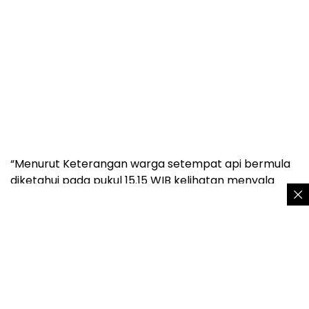
“Menurut Keterangan warga setempat api bermula
diketahui pada pukul 15.15 WIB kelihatan menyala
jauh di tengah tengah kebun mangga. Api kemudian
merambat mendekati jalur jalan propinsi karena
kondisi lahan penuh dengan rumput ilalang sehingga
api cepat membesar,” jelasnya.