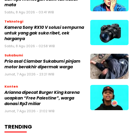
mata
Sabtu, 8 Agu 2026 - 03:41 WIB
Teknologi
Kamera Sony RX10 V solusi sempurna
untuk yang gak suka ribet, cek
harganya
Sabtu, 8 Agu 2026 - 02:58 WIB
Sukabumi
Pria asal Ciambar Sukabumi pinjam
motor berakhir dipermak warga
Jumat, 7 Agu 2026 - 23:21 WIB
Konten
Arianna dipecat Burger King karena
ucapkan “Free Palestine”, warga
donasi Rp3 miliar
Jumat, 7 Agu 2026 - 21:02 WIB
TRENDING