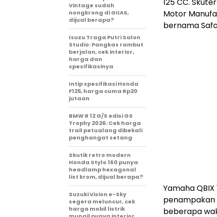
125 CC. Skute
Vintage sudah
Motor Manufac
nongkrong di GIIAS,
dijual berapa?
bernama Safar
Isuzu Traga Putri Salon
Studio: Pangkas rambut
berjalan, cek interior,
harga dan
spesifikasinya
Intip spesifikasi Honda
F125, harga cuma Rp20
jutaan
BMW R 12 G/S edisi GS
Trophy 2026: Cek harga
trail petualang dibekali
penghangat setang
Skutik retro modern
Honda Stylo 160 punya
headlamp hexagonal
list krom, dijual berapa?
Yamaha QBIX 1
Suzuki Vision e-Sky
penampakan Ya
segera meluncur, cek
harga mobil listrik
beberapa wak
mungil punya interior