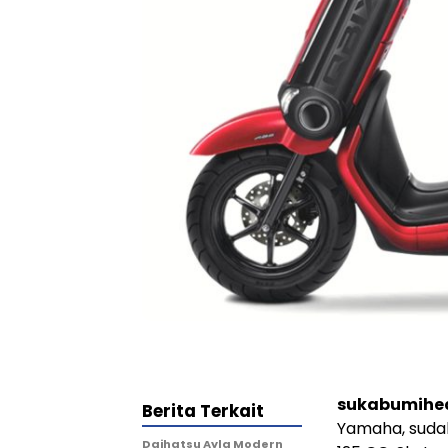
sukabumihea
Berita Terkait
Yamaha, suda
Daihatsu Ayla Modern