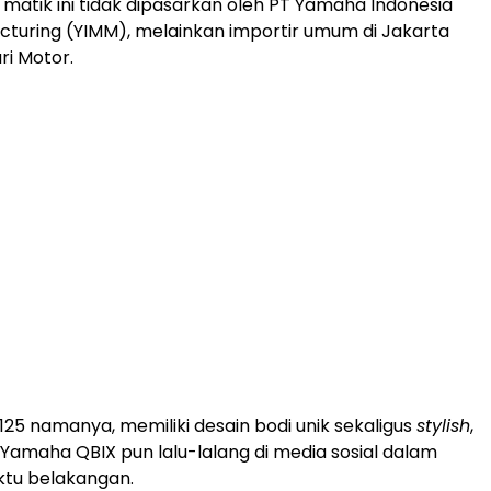
r matik ini tidak dipasarkan oleh PT Yamaha Indonesia
turing (YIMM), melainkan importir umum di Jakarta
i Motor.
25 namanya, memiliki desain bodi unik sekaligus
stylish
,
maha QBIX pun lalu-lalang di media sosial dalam
tu belakangan.