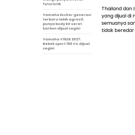
futuristik
Thailand dan 
Yamaha Exciter generasi
yang dijual d
terbaru lebih agresif,
semuanya sama
punya body kit serat
karbon dijual segini
tidak beredar 
Yamaha Y15ZR 2027:
Bebek sport 150 CC dijual
segini