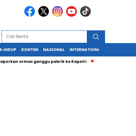
A HIDUP
KONTEN
NASIONAL
INTERNATIONAL
POLITIK
HU
an ormas ganggu pabrik ke Kapolri
Cabup dan Cawali Sukabu