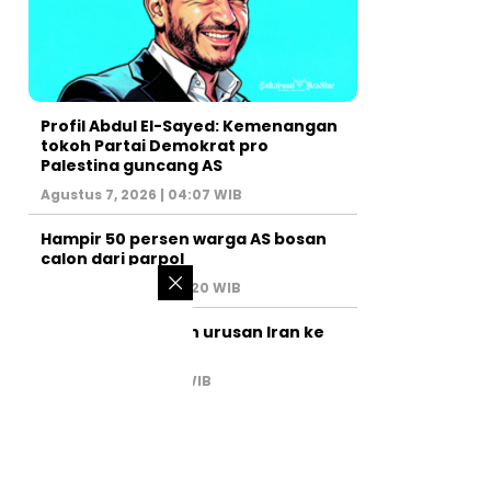
Profil Abdul El-Sayed: Kemenangan
tokoh Partai Demokrat pro
Palestina guncang AS
Agustus 7, 2026 | 04:07 WIB
Hampir 50 persen warga AS bosan
calon dari parpol
Agustus 6, 2026 | 07:20 WIB
PM Israel serahkan urusan Iran ke
AS
Juli 31, 2026 | 02:47 WIB