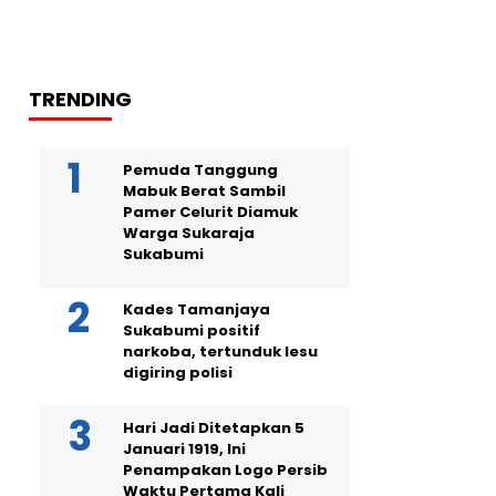
TRENDING
Pemuda Tanggung
Mabuk Berat Sambil
Pamer Celurit Diamuk
Warga Sukaraja
Sukabumi
Kades Tamanjaya
Sukabumi positif
narkoba, tertunduk lesu
digiring polisi
Hari Jadi Ditetapkan 5
Januari 1919, Ini
Penampakan Logo Persib
Waktu Pertama Kali