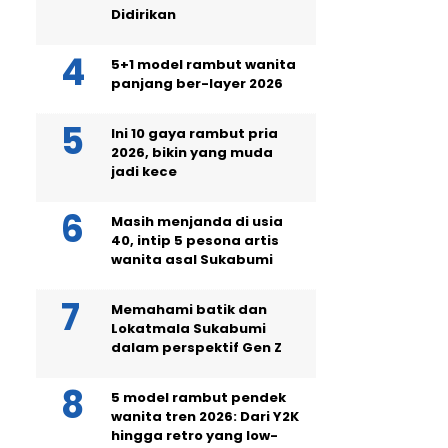
Didirikan
5+1 model rambut wanita
panjang ber-layer 2026
Ini 10 gaya rambut pria
2026, bikin yang muda
jadi kece
Masih menjanda di usia
40, intip 5 pesona artis
wanita asal Sukabumi
Memahami batik dan
Lokatmala Sukabumi
dalam perspektif Gen Z
5 model rambut pendek
wanita tren 2026: Dari Y2K
hingga retro yang low-