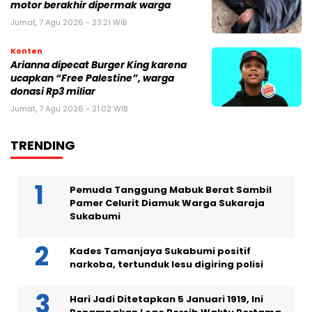
motor berakhir dipermak warga
Jumat, 7 Agu 2026 - 23:21 WIB
Konten
Arianna dipecat Burger King karena
ucapkan “Free Palestine”, warga
donasi Rp3 miliar
Jumat, 7 Agu 2026 - 21:02 WIB
TRENDING
Pemuda Tanggung Mabuk Berat Sambil
Pamer Celurit Diamuk Warga Sukaraja
Sukabumi
Kades Tamanjaya Sukabumi positif
narkoba, tertunduk lesu digiring polisi
Hari Jadi Ditetapkan 5 Januari 1919, Ini