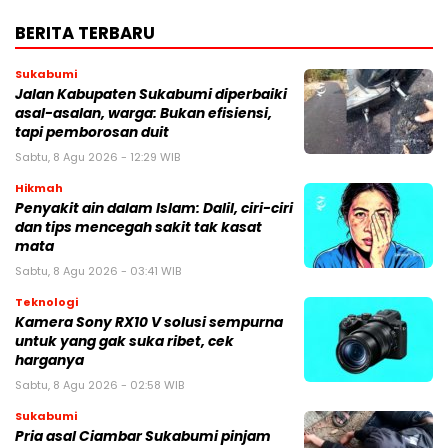
BERITA TERBARU
Sukabumi
Jalan Kabupaten Sukabumi diperbaiki
asal-asalan, warga: Bukan efisiensi,
tapi pemborosan duit
Sabtu, 8 Agu 2026 - 12:29 WIB
Hikmah
Penyakit ain dalam Islam: Dalil, ciri-ciri
dan tips mencegah sakit tak kasat
mata
Sabtu, 8 Agu 2026 - 03:41 WIB
Teknologi
Kamera Sony RX10 V solusi sempurna
untuk yang gak suka ribet, cek
harganya
Sabtu, 8 Agu 2026 - 02:58 WIB
Sukabumi
Pria asal Ciambar Sukabumi pinjam