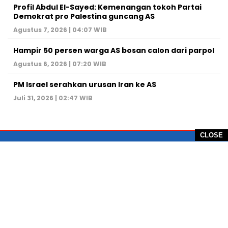
Profil Abdul El-Sayed: Kemenangan tokoh Partai
Demokrat pro Palestina guncang AS
Agustus 7, 2026 | 04:07 WIB
Hampir 50 persen warga AS bosan calon dari parpol
Agustus 6, 2026 | 07:20 WIB
PM Israel serahkan urusan Iran ke AS
Juli 31, 2026 | 02:47 WIB
CLOSE
PT Global Vision Multimedia
Alamat Redaksi: Griya Benda Asri Blok CE12,
Jl. Sakura IV, RT 02/12, Desa Benda
Kecamatan Cicurug, Kabupaten Sukabumi, 43359,
Jawa Barat, Indonesia
Hotline: +62 811-1011-9123
Telp. 0266-743 1518