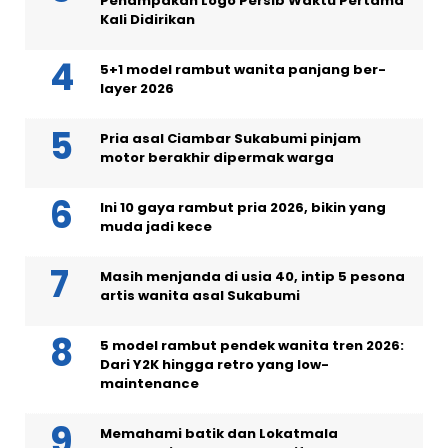
Penampakan Logo Persib Waktu Pertama
Kali Didirikan
5+1 model rambut wanita panjang ber-
layer 2026
Pria asal Ciambar Sukabumi pinjam
motor berakhir dipermak warga
Ini 10 gaya rambut pria 2026, bikin yang
muda jadi kece
Masih menjanda di usia 40, intip 5 pesona
artis wanita asal Sukabumi
5 model rambut pendek wanita tren 2026:
Dari Y2K hingga retro yang low-
maintenance
Memahami batik dan Lokatmala