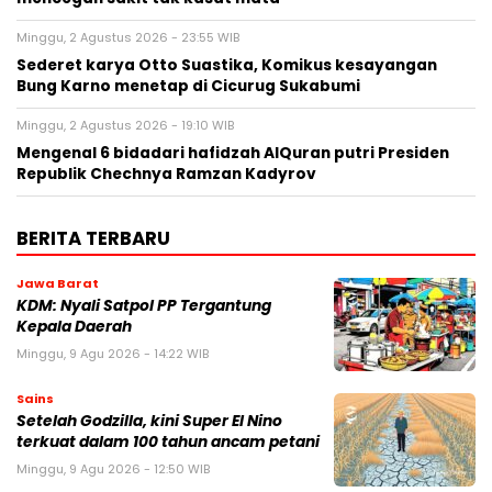
Minggu, 2 Agustus 2026 - 23:55 WIB
Sederet karya Otto Suastika, Komikus kesayangan
Bung Karno menetap di Cicurug Sukabumi
Minggu, 2 Agustus 2026 - 19:10 WIB
Mengenal 6 bidadari hafidzah AlQuran putri Presiden
Republik Chechnya Ramzan Kadyrov
BERITA TERBARU
Jawa Barat
KDM: Nyali Satpol PP Tergantung
Kepala Daerah
Minggu, 9 Agu 2026 - 14:22 WIB
Sains
Setelah Godzilla, kini Super El Nino
terkuat dalam 100 tahun ancam petani
Minggu, 9 Agu 2026 - 12:50 WIB