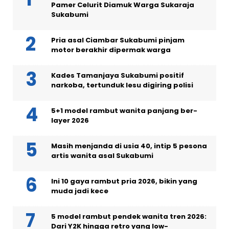
Pamer Celurit Diamuk Warga Sukaraja
Sukabumi
Pria asal Ciambar Sukabumi pinjam
motor berakhir dipermak warga
Kades Tamanjaya Sukabumi positif
narkoba, tertunduk lesu digiring polisi
5+1 model rambut wanita panjang ber-
layer 2026
Masih menjanda di usia 40, intip 5 pesona
artis wanita asal Sukabumi
Ini 10 gaya rambut pria 2026, bikin yang
muda jadi kece
5 model rambut pendek wanita tren 2026:
Dari Y2K hingga retro yang low-