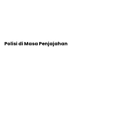
Polisi di Masa Penjajahan