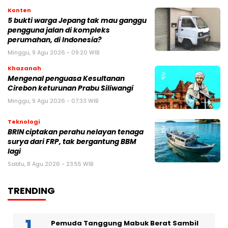
Konten
5 bukti warga Jepang tak mau ganggu
pengguna jalan di kompleks
perumahan, di Indonesia?
Minggu, 9 Agu 2026 - 09:20 WIB
Khazanah
Mengenal penguasa Kesultanan
Cirebon keturunan Prabu Siliwangi
Minggu, 9 Agu 2026 - 07:33 WIB
Teknologi
BRIN ciptakan perahu nelayan tenaga
surya dari FRP, tak bergantung BBM
lagi
Sabtu, 8 Agu 2026 - 23:55 WIB
TRENDING
Pemuda Tanggung Mabuk Berat Sambil