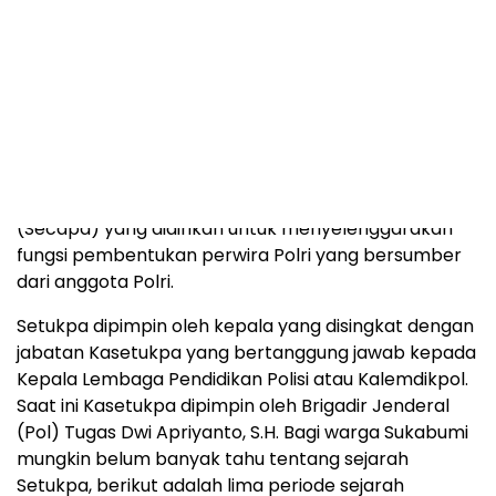
Prabowo, Polri sudah 26 kali ganti pimpinan.
Baca
lengkap:
Daftar Nama Pejabat Kapolri dari Masa
Penjajahan hingga Saat Ini
Mengenal 5 Periode
Setukpa Polri Sukabumi
Setukpa atau Sekolah Pembentukan Perwira Polri
yang berada di Kota Sukabumi, Jawa Barat dulu
dikenal orang dengan nama Sekolah Calon Perwira
(Secapa) yang didirikan untuk menyelenggarakan
fungsi pembentukan perwira Polri yang bersumber
dari anggota Polri.
Setukpa dipimpin oleh kepala yang disingkat dengan
jabatan Kasetukpa yang bertanggung jawab kepada
Kepala Lembaga Pendidikan Polisi atau Kalemdikpol.
Saat ini Kasetukpa dipimpin oleh Brigadir Jenderal
(Pol) Tugas Dwi Apriyanto, S.H. Bagi warga Sukabumi
mungkin belum banyak tahu tentang sejarah
Setukpa, berikut adalah lima periode sejarah