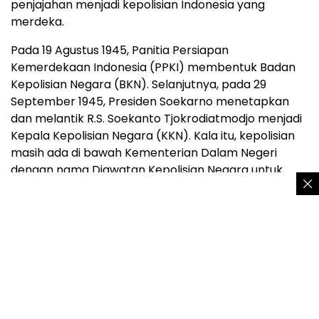
penjajahan menjadi kepolisian Indonesia yang
merdeka.
Pada 19 Agustus 1945, Panitia Persiapan
Kemerdekaan Indonesia (PPKI) membentuk Badan
Kepolisian Negara (BKN). Selanjutnya, pada 29
September 1945, Presiden Soekarno menetapkan
dan melantik R.S. Soekanto Tjokrodiatmodjo menjadi
Kepala Kepolisian Negara (KKN). Kala itu, kepolisian
masih ada di bawah Kementerian Dalam Negeri
dengan nama Djawatan Kepolisian Negara untuk
urusan administrasi.
Akan tetapi, pertanggungjawaban operasional
dilakukan kepada Jaksa Agung. Namun, sejak
terbitnya PP Nomor 11 Tahun 1946, kepolisian negara
bertanggung jawab secara langsung kepada
presiden, di mana saat itu Kapolri dijabat oleh R.S.
Soekanto Tjokrodiatmodjo. Sejak era R.S. Soekanto
Tjokrodiatmodjo hingga saat ini, Jend. Pol. Listyo Sigit