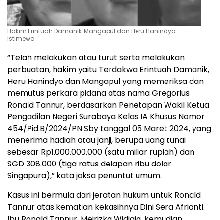
Hakim Erintuah Damanik, Mangapul dan Heru Hanindyo –
Istimewa
“Telah melakukan atau turut serta melakukan
perbuatan, hakim yaitu Terdakwa Erintuah Damanik,
Heru Hanindyo dan Mangapul yang memeriksa dan
memutus perkara pidana atas nama Gregorius
Ronald Tannur, berdasarkan Penetapan Wakil Ketua
Pengadilan Negeri Surabaya Kelas IA Khusus Nomor
454/Pid.B/2024/PN Sby tanggal 05 Maret 2024, yang
menerima hadiah atau janji, berupa uang tunai
sebesar Rp1.000.000.000 (satu miliar rupiah) dan
SGD 308.000 (tiga ratus delapan ribu dolar
Singapura),” kata jaksa penuntut umum.
Kasus ini bermula dari jeratan hukum untuk Ronald
Tannur atas kematian kekasihnya Dini Sera Afrianti.
Ibu Ronald Tannur, Meirizka Widjaja, kemudian