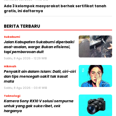
Ada 3 kelompok masyarakat berhak sertifikat tanah
gratis, ini daftarnya
BERITA TERBARU
Sukabumi
Jalan Kabupaten Sukabumi diperbaiki
asal-asalan, warga: Bukan efisiensi,
tapi pemborosan duit
Sabtu, 8 Agu 2026 - 12:29 WIB
Hikmah
Penyakit ain dalam Islam: Dalil, ciri-ciri
dan tips mencegah sakit tak kasat
mata
Sabtu, 8 Agu 2026 - 03:41 WIB
Teknologi
Kamera Sony RX10 V solusi sempurna
untuk yang gak suka ribet, cek
harganya