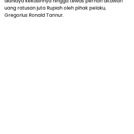
dianiaya kekasihnya hingga tewas pernah ditawari
uang ratusan juta Rupiah oleh pihak pelaku,
Gregorius Ronald Tannur.