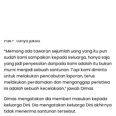
Ronald Tannur merupakan santunan bersyarat. Dia
mengatakan Lisa meminta keluarga Dini mencabut
laporan polisi hingga menganggap kasus itu sebagai
kecelakaan.
“Yang ditawarkan oleh Lisa Rachmat apa waktu itu,
Pak?” tanya jaksa.
“Memang ada tawaran sejumlah uang yang itu pun
sudah kami sampaikan kepada keluarga, hanya saja
yang jadi penyesalan daripada kami adalah itu bukan
murni menjadi sebuah santunan. Tapi kami diminta
untuk melakukan pencabutan laporan, terus
melakukan perdamaian dan menganggap peristiwa
ini adalah sebuah kecelakaan,” jawab Dimas.
Dimas mengatakan dia memberi masukan kepada
keluarga Dini. Dia mengatakan keluarga Dini akhirnya
tidak menerima santunan tersebut.