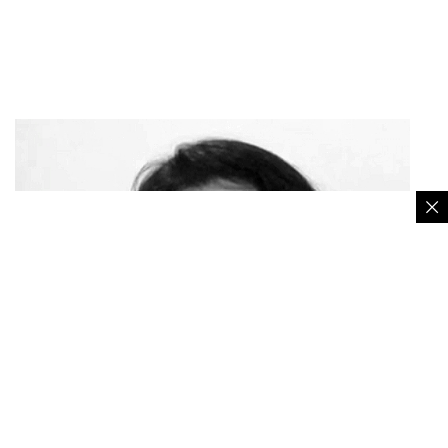
Profil Lisa Rahmat, pengacara yang suap hakim agar vonis
bebas pembunuh wanita asal Sukabumi – Istimewa
Dia mengatakan santunan yang ditawarkan pihak