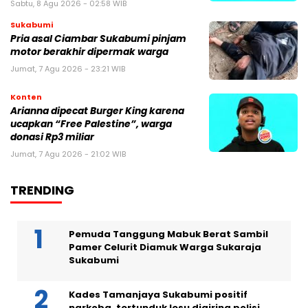
Sabtu, 8 Agu 2026 - 02:58 WIB
Sukabumi
Pria asal Ciambar Sukabumi pinjam
motor berakhir dipermak warga
Jumat, 7 Agu 2026 - 23:21 WIB
Konten
Arianna dipecat Burger King karena
ucapkan “Free Palestine”, warga
donasi Rp3 miliar
Jumat, 7 Agu 2026 - 21:02 WIB
TRENDING
Pemuda Tanggung Mabuk Berat Sambil
Pamer Celurit Diamuk Warga Sukaraja
Sukabumi
Kades Tamanjaya Sukabumi positif
narkoba, tertunduk lesu digiring polisi