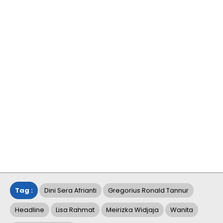
Tag :
Dini Sera Afrianti
Gregorius Ronald Tannur
Headline
Lisa Rahmat
Meirizka Widjaja
Wanita