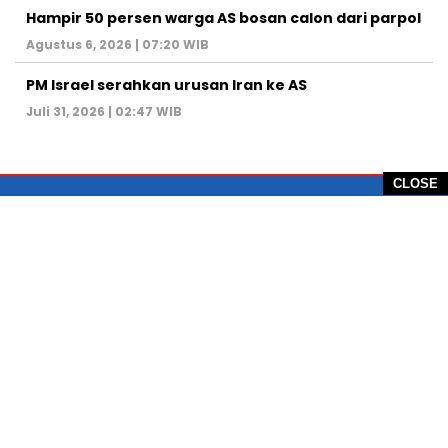
Hampir 50 persen warga AS bosan calon dari parpol
Agustus 6, 2026 | 07:20 WIB
PM Israel serahkan urusan Iran ke AS
Juli 31, 2026 | 02:47 WIB
CLOSE
PT Global Vision Multimedia
Alamat Redaksi: Griya Benda Asri Blok CE12,
Jl. Sakura IV, RT 02/12, Desa Benda
Kecamatan Cicurug, Kabupaten Sukabumi, 43359,
Jawa Barat, Indonesia
Hotline: +62 811-1011-9123
Telp. 0266-743 1518
e-Mail:
sukabumiheadlines@gmail.com