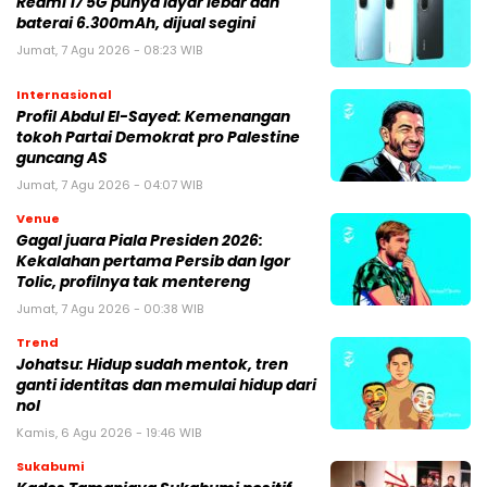
Redmi 17 5G punya layar lebar dan
baterai 6.300mAh, dijual segini
Jumat, 7 Agu 2026 - 08:23 WIB
Internasional
Profil Abdul El-Sayed: Kemenangan
tokoh Partai Demokrat pro Palestine
guncang AS
Jumat, 7 Agu 2026 - 04:07 WIB
Venue
Gagal juara Piala Presiden 2026:
Kekalahan pertama Persib dan Igor
Tolic, profilnya tak mentereng
Jumat, 7 Agu 2026 - 00:38 WIB
Trend
Johatsu: Hidup sudah mentok, tren
ganti identitas dan memulai hidup dari
nol
Kamis, 6 Agu 2026 - 19:46 WIB
Sukabumi