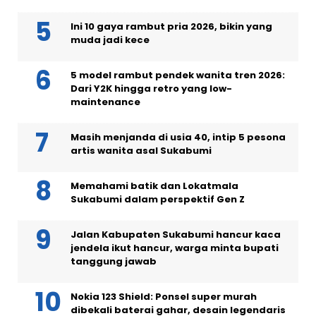
Ini 10 gaya rambut pria 2026, bikin yang
muda jadi kece
5 model rambut pendek wanita tren 2026:
Dari Y2K hingga retro yang low-
maintenance
Masih menjanda di usia 40, intip 5 pesona
artis wanita asal Sukabumi
Memahami batik dan Lokatmala
Sukabumi dalam perspektif Gen Z
Jalan Kabupaten Sukabumi hancur kaca
jendela ikut hancur, warga minta bupati
tanggung jawab
Nokia 123 Shield: Ponsel super murah
dibekali baterai gahar, desain legendaris