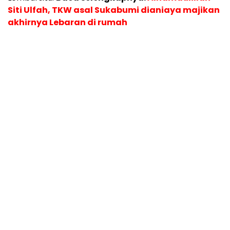
Siti Ulfah, TKW asal Sukabumi dianiaya majikan
akhirnya Lebaran di rumah