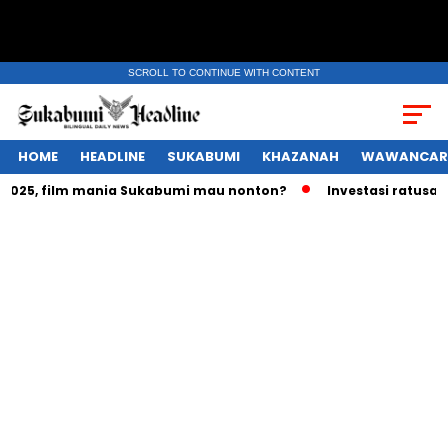
SCROLL TO CONTINUE WITH CONTENT
HOME
HEADLINE
SUKABUMI
KHAZANAH
WAWANCAR
5, film mania Sukabumi mau nonton?
Investasi ratusan tril