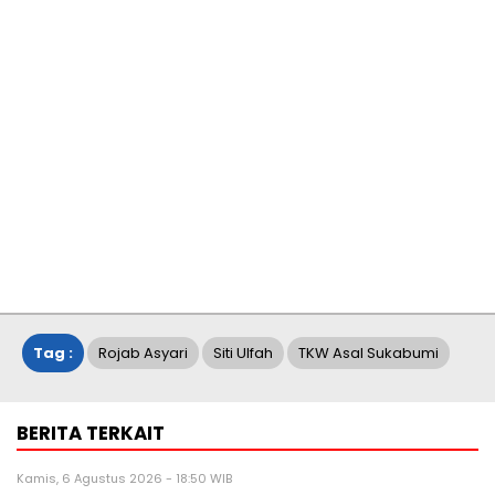
Tag :
Rojab Asyari
Siti Ulfah
TKW Asal Sukabumi
BERITA TERKAIT
Kamis, 6 Agustus 2026 - 18:50 WIB