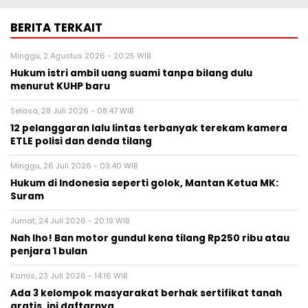
BERITA TERKAIT
Minggu, 2 Agustus 2026 - 20:25 WIB
Hukum istri ambil uang suami tanpa bilang dulu
menurut KUHP baru
Selasa, 28 Juli 2026 - 08:47 WIB
12 pelanggaran lalu lintas terbanyak terekam kamera
ETLE polisi dan denda tilang
Minggu, 26 Juli 2026 - 03:40 WIB
Hukum di Indonesia seperti golok, Mantan Ketua MK:
Suram
Jumat, 24 Juli 2026 - 20:19 WIB
Nah lho! Ban motor gundul kena tilang Rp250 ribu atau
penjara 1 bulan
Kamis, 23 Juli 2026 - 14:16 WIB
Ada 3 kelompok masyarakat berhak sertifikat tanah
gratis, ini daftarnya