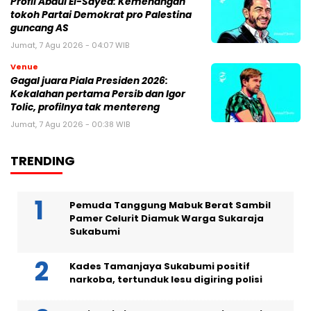
Profil Abdul El-Sayed: Kemenangan
tokoh Partai Demokrat pro Palestina
guncang AS
Jumat, 7 Agu 2026 - 04:07 WIB
Venue
Gagal juara Piala Presiden 2026:
Kekalahan pertama Persib dan Igor
Tolic, profilnya tak mentereng
Jumat, 7 Agu 2026 - 00:38 WIB
TRENDING
Pemuda Tanggung Mabuk Berat Sambil
Pamer Celurit Diamuk Warga Sukaraja
Sukabumi
Kades Tamanjaya Sukabumi positif
narkoba, tertunduk lesu digiring polisi