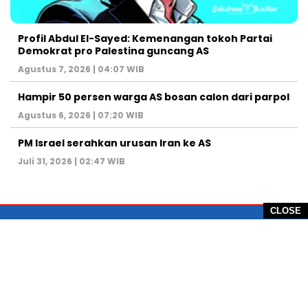
Profil Abdul El-Sayed: Kemenangan tokoh Partai
Demokrat pro Palestina guncang AS
Agustus 7, 2026 | 04:07 WIB
Hampir 50 persen warga AS bosan calon dari parpol
Agustus 6, 2026 | 07:20 WIB
PM Israel serahkan urusan Iran ke AS
Juli 31, 2026 | 02:47 WIB
CLOSE
PT Global Vision Multimedia
Alamat Redaksi: Griya Benda Asri Blok CE12,
Jl. Sakura IV, RT 02/12, Desa Benda
Kecamatan Cicurug, Kabupaten Sukabumi, 43359,
Jawa Barat, Indonesia