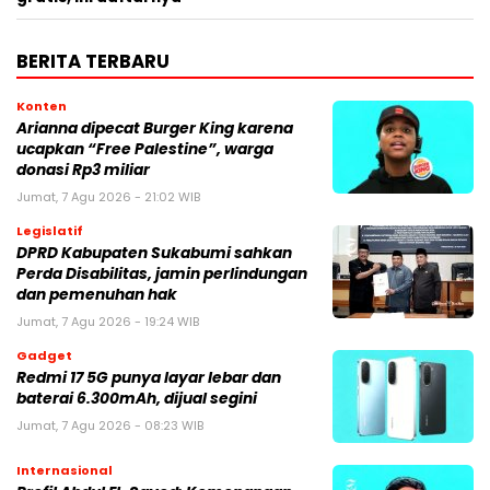
BERITA TERBARU
Konten
Arianna dipecat Burger King karena
ucapkan “Free Palestine”, warga
donasi Rp3 miliar
Jumat, 7 Agu 2026 - 21:02 WIB
Legislatif
DPRD Kabupaten Sukabumi sahkan
Perda Disabilitas, jamin perlindungan
dan pemenuhan hak
Jumat, 7 Agu 2026 - 19:24 WIB
Gadget
Redmi 17 5G punya layar lebar dan
baterai 6.300mAh, dijual segini
Jumat, 7 Agu 2026 - 08:23 WIB
Internasional