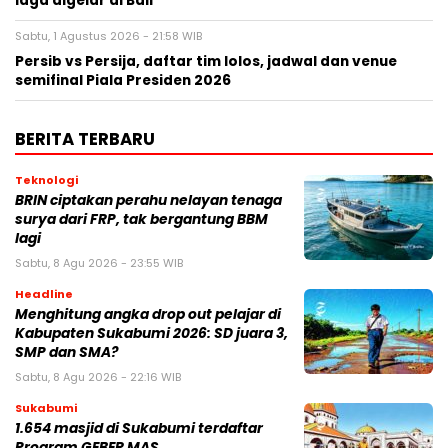
laga digelar di Bali
Sabtu, 1 Agustus 2026 - 21:58 WIB
Persib vs Persija, daftar tim lolos, jadwal dan venue
semifinal Piala Presiden 2026
BERITA TERBARU
Teknologi
BRIN ciptakan perahu nelayan tenaga
surya dari FRP, tak bergantung BBM
lagi
Sabtu, 8 Agu 2026 - 23:55 WIB
Headline
Menghitung angka drop out pelajar di
Kabupaten Sukabumi 2026: SD juara 3,
SMP dan SMA?
Sabtu, 8 Agu 2026 - 22:16 WIB
Sukabumi
1.654 masjid di Sukabumi terdaftar
Program GEBER MAS