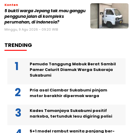
Konten
5 bukti warga Jepang tak mau ganggu
pengguna jalan di kompleks
perumahan, di Indonesia?
Minggu, 9 Agu 2026 - 09:20 WIB
TRENDING
Pemuda Tanggung Mabuk Berat Sambil
Pamer Celurit Diamuk Warga Sukaraja
Sukabumi
Pria asal Ciambar Sukabumi pinjam
motor berakhir dipermak warga
Kades Tamanjaya Sukabumi positif
narkoba, tertunduk lesu digiring polisi
5+1 model rambut wanita panjang ber-