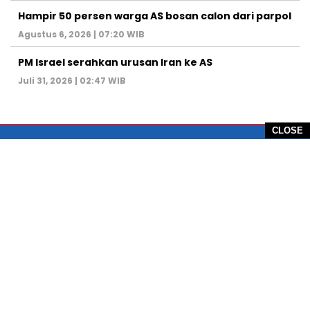
Hampir 50 persen warga AS bosan calon dari parpol
Agustus 6, 2026 | 07:20 WIB
PM Israel serahkan urusan Iran ke AS
Juli 31, 2026 | 02:47 WIB
CLOSE
PT Global Vision Multimedia
Alamat Redaksi: Griya Benda Asri Blok CE12,
Jl. Sakura IV, RT 02/12, Desa Benda
Kecamatan Cicurug, Kabupaten Sukabumi, 43359,
Jawa Barat, Indonesia
Hotline: +62 811-1011-9123
Telp. 0266-743 1518
e-Mail:
sukabumiheadlines@gmail.com