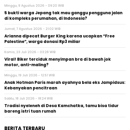
Minggu, 9 Agustus 2026 - 09:20 WIB
5 bukti warga Jepang tak mau ganggu pengguna jalan
di kompleks perumahan, di Indonesia?
Jumat, 7 Agustus 2026 - 21:02 WIB
Arianna dipecat Burger King karena ucapkan “Free
Palestine”, warga donasi Rp3 miliar
Kamis, 23 Juli 2026 - 03:28 WIB
Viral! Biker terciduk menyimpan bra di bawah jok
motor, anti-maling?
Minggu, 19 Juli 2026 - 12:51 WIB
Anak Hotman Paris marah ayahnya bela eks Jampidsus:
Kebanyakan pencitraan
Sabtu, 18 Juli 2026 - 18:24 WIB
Tradisi nyeleneh di Desa Kamchatka, tamu bisa tidur
bareng istri tuan rumah
BERITA TERBARU